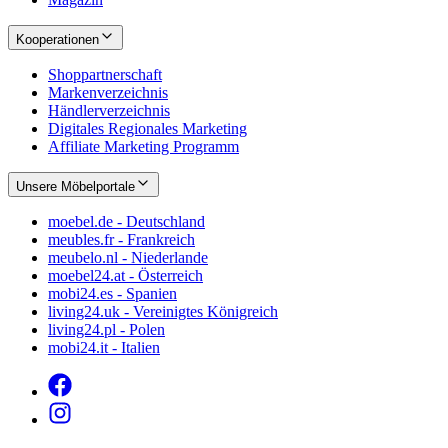
Kooperationen
Shoppartnerschaft
Markenverzeichnis
Händlerverzeichnis
Digitales Regionales Marketing
Affiliate Marketing Programm
Unsere Möbelportale
moebel.de - Deutschland
meubles.fr - Frankreich
meubelo.nl - Niederlande
moebel24.at - Österreich
mobi24.es - Spanien
living24.uk - Vereinigtes Königreich
living24.pl - Polen
mobi24.it - Italien