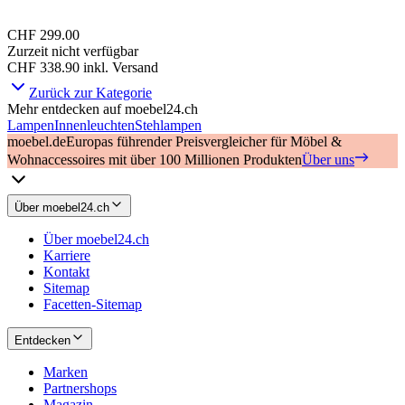
CHF 299.00
Zurzeit nicht verfügbar
CHF 338.90
inkl. Versand
Zurück zur Kategorie
Mehr entdecken auf moebel24.ch
Lampen
Innenleuchten
Stehlampen
moebel.de
Europas führender Preisvergleicher für Möbel &
Wohnaccessoires mit über 100 Millionen Produkten
Über uns
Über moebel24.ch
Über moebel24.ch
Karriere
Kontakt
Sitemap
Facetten-Sitemap
Entdecken
Marken
Partnershops
Magazin