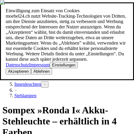
Einwilligung zum Einsatz von Cookies
Suche
moebel24.ch nutzt Website-Tracking-Technologien von Dritten,
moebel dir den besten Preis!
moebel dir den besten Preis!
um ihre Dienste anzubieten, stetig zu verbessern und Werbung
entsprechend der Interessen der Nutzer anzuzeigen. Wenn du
„Akzeptieren“ wählst, bist du damit einverstanden und erlaubst
uns, diese Daten an Dritte weiterzugeben, etwa an unsere
Marketingpartner. Wenn du „Ablehnen” wählst, verwenden wir
nur essentielle Cookies und du erhältst keine personalisierte
Werbung. Weitere Details findest du unter „Einstellungen“. Du
kannst diese auch später jederzeit anpassen.
Datenschutz
Impressum
Einstellungen
Akzeptieren
Ablehnen
Lampen
Innenleuchten
Stehlampen
Sompex »Ronda I« Akku-
Stehleuchte – erhältlich in 4
Farben