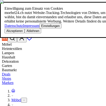
Einwilligung zum Einsatz von Cookies
Suche
moebel24.ch nutzt Website-Tracking-Technologien von Dritten, um 
moebel dir den besten Preis!
moebel dir den besten Preis!
wählst, bist du damit einverstanden und erlaubst uns, diese Daten
erhältst keine personalisierte Werbung. Weitere Details findest du u
Datenschutz
Impressum
Einstellungen
Akzeptieren
Ablehnen
Möbel
Heimtextilien
Lampen
Haushalt
Dekoration
Garten
Baumarkt
Deals
Shops
Marken
Möbel