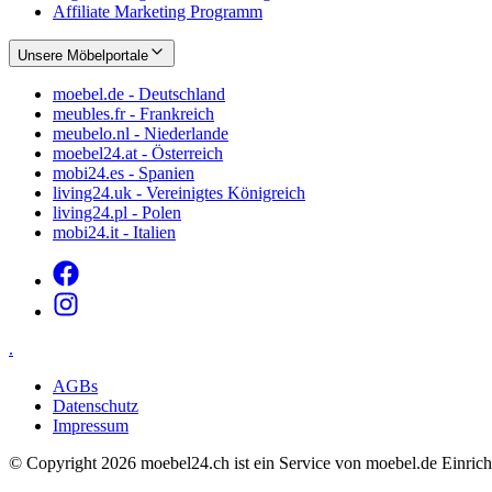
Affiliate Marketing Programm
Unsere Möbelportale
moebel.de - Deutschland
meubles.fr - Frankreich
meubelo.nl - Niederlande
moebel24.at - Österreich
mobi24.es - Spanien
living24.uk - Vereinigtes Königreich
living24.pl - Polen
mobi24.it - Italien
.
AGBs
Datenschutz
Impressum
© Copyright 2026 moebel24.ch ist ein Service von moebel.de Ein