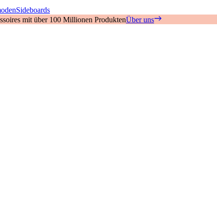
oden
Sideboards
soires mit über 100 Millionen Produkten
Über uns