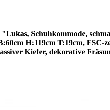
ukas, Schuhkommode, schmal,
 B:60cm H:119cm T:19cm, FSC-zert
ssiver Kiefer, dekorative Fräsun