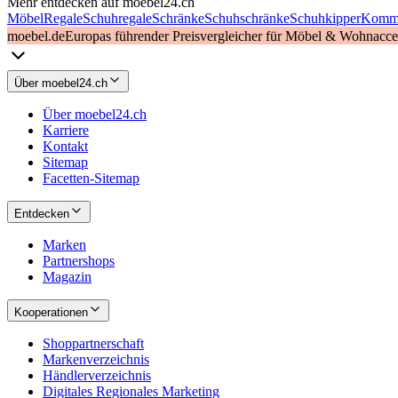
Mehr entdecken auf moebel24.ch
Möbel
Regale
Schuhregale
Schränke
Schuhschränke
Schuhkipper
Komm
moebel.de
Europas führender Preisvergleicher für Möbel & Wohnacces
Über moebel24.ch
Über moebel24.ch
Karriere
Kontakt
Sitemap
Facetten-Sitemap
Entdecken
Marken
Partnershops
Magazin
Kooperationen
Shoppartnerschaft
Markenverzeichnis
Händlerverzeichnis
Digitales Regionales Marketing