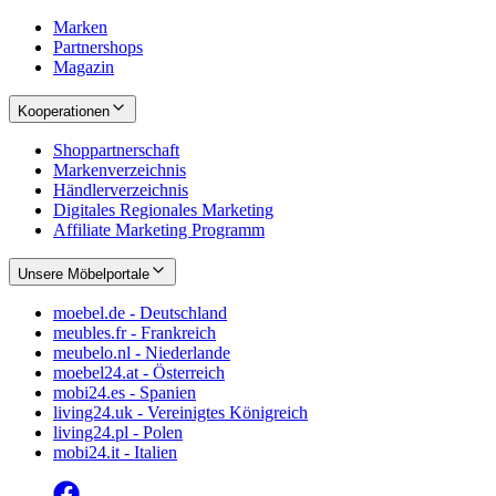
Marken
Partnershops
Magazin
Kooperationen
Shoppartnerschaft
Markenverzeichnis
Händlerverzeichnis
Digitales Regionales Marketing
Affiliate Marketing Programm
Unsere Möbelportale
moebel.de - Deutschland
meubles.fr - Frankreich
meubelo.nl - Niederlande
moebel24.at - Österreich
mobi24.es - Spanien
living24.uk - Vereinigtes Königreich
living24.pl - Polen
mobi24.it - Italien