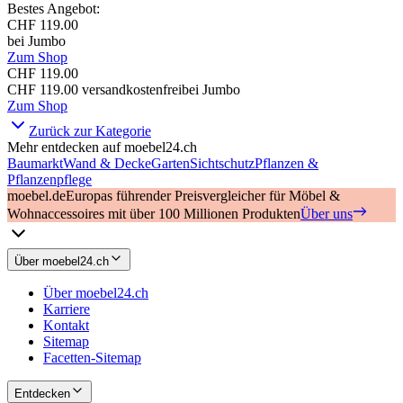
Bestes Angebot
:
CHF 119.00
bei
Jumbo
Zum Shop
CHF 119.00
CHF 119.00
versandkostenfrei
bei
Jumbo
Zum Shop
Zurück zur Kategorie
Mehr entdecken auf moebel24.ch
Baumarkt
Wand & Decke
Garten
Sichtschutz
Pflanzen &
Pflanzenpflege
moebel.de
Europas führender Preisvergleicher für Möbel &
Wohnaccessoires mit über 100 Millionen Produkten
Über uns
Über moebel24.ch
Über moebel24.ch
Karriere
Kontakt
Sitemap
Facetten-Sitemap
Entdecken