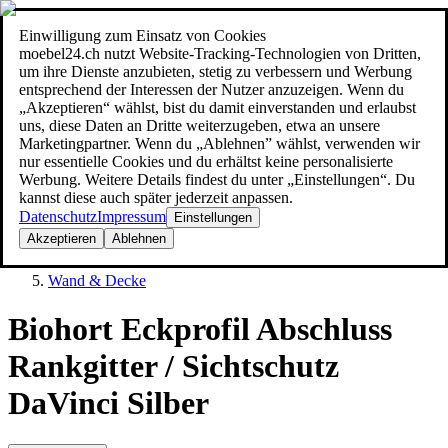
Einwilligung zum Einsatz von Cookies
Suche
moebel24.ch nutzt Website-Tracking-Technologien von Dritten,
moebel dir den besten Preis!
moebel dir den besten Preis!
um ihre Dienste anzubieten, stetig zu verbessern und Werbung
entsprechend der Interessen der Nutzer anzuzeigen. Wenn du
„Akzeptieren“ wählst, bist du damit einverstanden und erlaubst
uns, diese Daten an Dritte weiterzugeben, etwa an unsere
Marketingpartner. Wenn du „Ablehnen” wählst, verwenden wir
nur essentielle Cookies und du erhältst keine personalisierte
Werbung. Weitere Details findest du unter „Einstellungen“. Du
kannst diese auch später jederzeit anpassen.
Datenschutz
Impressum
Einstellungen
Akzeptieren
Ablehnen
Baumarkt
Wand & Decke
Biohort Eckprofil Abschluss
Rankgitter / Sichtschutz
DaVinci Silber