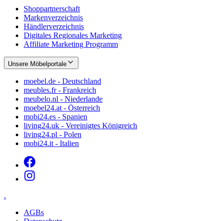
Shoppartnerschaft
Markenverzeichnis
Händlerverzeichnis
Digitales Regionales Marketing
Affiliate Marketing Programm
Unsere Möbelportale
moebel.de - Deutschland
meubles.fr - Frankreich
meubelo.nl - Niederlande
moebel24.at - Österreich
mobi24.es - Spanien
living24.uk - Vereinigtes Königreich
living24.pl - Polen
mobi24.it - Italien
.
AGBs