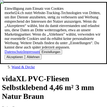
Einwilligung zum Einsatz von Cookies
Suche
moebel24.ch nutzt Website-Tracking-Technologien von Dritten,
moebel dir den besten Preis!
moebel dir den besten Preis!
um ihre Dienste anzubieten, stetig zu verbessern und Werbung
entsprechend der Interessen der Nutzer anzuzeigen. Wenn du
„Akzeptieren“ wählst, bist du damit einverstanden und erlaubst
uns, diese Daten an Dritte weiterzugeben, etwa an unsere
Marketingpartner. Wenn du „Ablehnen” wählst, verwenden wir
nur essentielle Cookies und du erhältst keine personalisierte
Werbung. Weitere Details findest du unter „Einstellungen“. Du
kannst diese auch später jederzeit anpassen.
Datenschutz
Impressum
Einstellungen
Akzeptieren
Ablehnen
Baumarkt
Wand & Decke
vidaXL PVC-Fliesen
Selbstklebend 4,46 m² 3 mm
Natur Braun