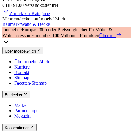
CHF 91.00
versandkostenfrei
Zurück zur Kategorie
Mehr entdecken auf moebel24.ch
Baumarkt
Wand & Decke
moebel.de
Europas führender Preisvergleicher für Möbel &
Wohnaccessoires mit über 100 Millionen Produkten
Über uns
Über moebel24.ch
Über moebel24.ch
Karriere
Kontakt
Sitemap
Facetten-Sitemap
Entdecken
Marken
Partnershops
Magazin
Kooperationen