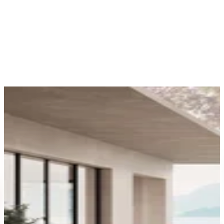
Aevora? Kollektion - Weiß -
Luxusbetten24
Produktdetails
|
Farbe
:
Weiss