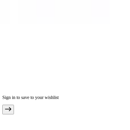
moebel24.at - Österreich
mobi24.es - Spanien
living24.uk - Vereinigtes Königreich
living24.pl - Polen
mobi24.it - Italien
.
AGBs
Datenschutz
Impressum
© Copyright 2026 moebel24.ch ist ein Service von moebel.de
Einrichten & Wohnen GmbH
Sign in to save to your wishlist