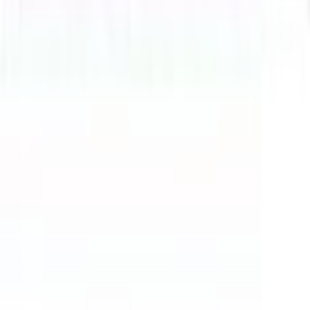
Karriere
Kontakt
Sitemap
Facetten-Sitemap
Entdecken
Marken
Partnershops
Magazin
Kooperationen
Shoppartnerschaft
Markenverzeichnis
Händlerverzeichnis
Digitales Regionales Marketing
Affiliate Marketing Programm
Unsere Möbelportale
moebel.de - Deutschland
meubles.fr - Frankreich
meubelo.nl - Niederlande