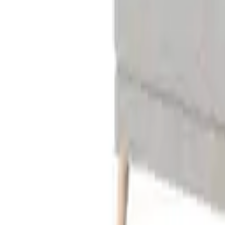
1 Angebot
Details
Boxspringbett Verona, 120x200 cm, Byyu, coco antracite, HolzHolz/T
- Deal
CHF 693.65
CHF 679.78
1 Angebot
Details
Boxspringbett Fun, 90x200 cm, Byyu, rosa, Textil
CHF 1’090.00
CHF 1’068.20
1 Angebot
Details
Boxspringbett Fun, 90x200 cm, Byyu, dunkelblau, Textil
CHF 1’090.00
CHF 1’068.20
1 Angebot
Details
Boxspringbett Fun, 90x200 cm, Byyu, beige, Textil
CHF 1’090.00
CHF 1’068.20
1 Angebot
Details
Boxspringbett Verona, 140x200 cm, Byyu, coco ash, HolzHolz/Texti
- Deal
CHF 762.30
CHF 747.05
1 Angebot
Details