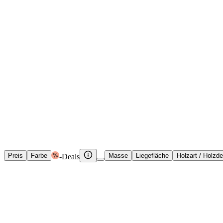
Marken
Möbel
Betten
Einzelbetten
Einzelbetten
Einzelbetten günstig online kau
Preis
Farbe
Masse
Liegefläche
Holzart / Holzd
-Deals
Boxspringbett Adriana-202, 120x200 cm, Byyu, inari light granit-, H
- Deal
CHF 899.95
CHF 881.95
1 Angebot
Details
Beleuchtetes Bettgestell Domeys 140 x 200cm Kopfteil: MDF Mitteldich