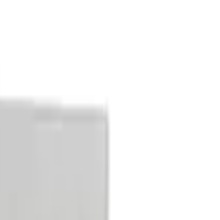
many
e in Germany