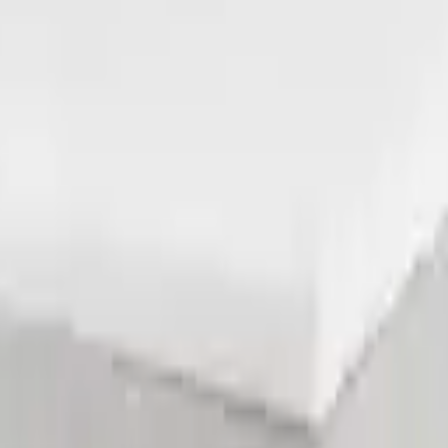
rad: Links H3 / Rechts H3 mehrfach ausgezeichnet in Design & Qua
-
15 %
-2 %
Aktion
Textil
-2 %
Aktion
-2 %
Aktion
-2 %
Aktion