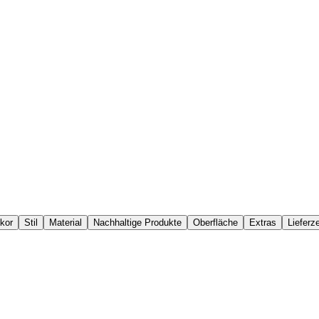
fen
ekor
Stil
Material
Nachhaltige Produkte
Oberfläche
Extras
Lieferze
-
19 %
-2 %
Aktion
olzHolz/Textil
te Holzfaserplatte , foliert Rahmen: Spanplatte, foliert