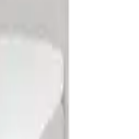
ität
many
ermany
Qualität
lität
Qualität