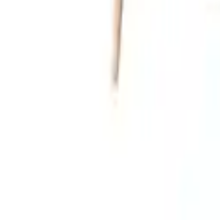
Boxspringbett Verona, 140x200 cm, Byyu, coco silver, HolzHolz/Text
- Deal
CHF 762.30
CHF 747.05
1 Angebot
Details
29 von 6’733 Produkten gesehen
Mehr anzeigen
Möbel
Betten
Doppelbetten
Einzelbetten
Boxspringbetten
Polsterbetten
Holzbetten
Metallbetten
Komfortbetten
Futonbetten
Funktionsbetten
Himmelbetten
Kojenbetten
Hochbetten
Jugendbetten
Kinderbetten
Babybetten
Bettanlagen