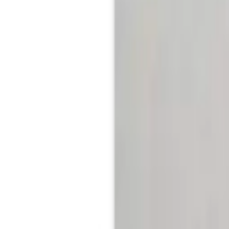
-2 %
Aktion
-
30 %
-2 %
Aktion
-
30 %
-2 %
Aktion
opfteile wählbar Luxus 27 cm Pulse-Latex-Matratze Made in German
& 4 Kopfteile wählbar Luxus 27 cm Pulse-Latex-Matratze Made in 