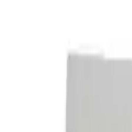
-
26 %
-2 %
Aktion
4 Kopfteile wählbar Luxus 27 cm Pulse-Latex-Matratze Made in Ger
-2 %
Aktion
arben & 4 Kopfteile wählbar Luxus 27 cm Pulse-Latex-Matratze Mad
-
15 %
-2 %
Aktion
extil