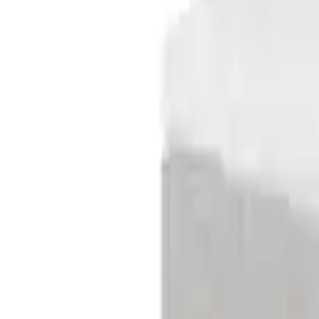
CHF 2’454.00
1 Angebot
Details
BRUNO Boxspringbett Premium 140x200cm in Grün Matratzen-Härteg
CHF 2’609.00
1 Angebot
Details
Boxspringbett Verona, 120x200 cm, Byyu, coco platinum, HolzHolz/
- Deal
CHF 693.65
CHF 679.78
1 Angebot
Details
Boxspringbett Cool, 140x200 cm, Byyu, ozeanblau, Textil
CHF 1’490.00
CHF 1’460.20
1 Angebot
Details
Boxspringbett Cool, 90x200 cm, Byyu, anthrazit, Textil
CHF 1’090.00
CHF 1’068.20
1 Angebot
Details
Boxspringbett Fun, 120x200 cm, Byyu, grau, Textil
CHF 1’390.00
CHF 1’362.20