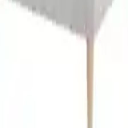
-
15 %
-2 %
Aktion
il