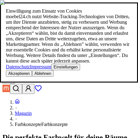
moebel24.ch - moebel dir den besten Preis!
Über 100 Mio. Produkte
im Preisvergleich
|
Mehr als 1.000 Online-Shops in neun Ländern
Einwilligung zum Einsatz von Cookies
|
moebel24.ch nutzt Website-Tracking-Technologien von Dritten,
moebel24.ch - moebel dir den besten Preis!
um ihre Dienste anzubieten, stetig zu verbessern und Werbung
Über 100 Mio. Produkte im Preisvergleich
entsprechend der Interessen der Nutzer anzuzeigen. Wenn du
Mehr als 1.000 Online-Shops in neun Ländern
„Akzeptieren“ wählst, bist du damit einverstanden und erlaubst
Mehr erfahren
uns, diese Daten an Dritte weiterzugeben, etwa an unsere
Marketingpartner. Wenn du „Ablehnen” wählst, verwenden wir
nur essentielle Cookies und du erhältst keine personalisierte
Suche
Werbung. Weitere Details findest du unter „Einstellungen“. Du
moebel dir den besten Preis!
moebel dir den besten Preis!
kannst diese auch später jederzeit anpassen.
Datenschutz
Impressum
Einstellungen
Akzeptieren
Ablehnen
Magazin
Farbkonzepte
Farbkonzepte
Die perfekte Farbwelt für deine Räume