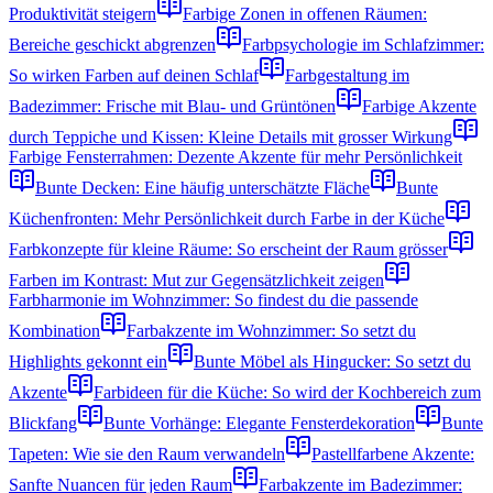
Produktivität steigern
Farbige Zonen in offenen Räumen:
Bereiche geschickt abgrenzen
Farbpsychologie im Schlafzimmer:
So wirken Farben auf deinen Schlaf
Farbgestaltung im
Badezimmer: Frische mit Blau- und Grüntönen
Farbige Akzente
durch Teppiche und Kissen: Kleine Details mit grosser Wirkung
Farbige Fensterrahmen: Dezente Akzente für mehr Persönlichkeit
Bunte Decken: Eine häufig unterschätzte Fläche
Bunte
Küchenfronten: Mehr Persönlichkeit durch Farbe in der Küche
Farbkonzepte für kleine Räume: So erscheint der Raum grösser
Farben im Kontrast: Mut zur Gegensätzlichkeit zeigen
Farbharmonie im Wohnzimmer: So findest du die passende
Kombination
Farbakzente im Wohnzimmer: So setzt du
Highlights gekonnt ein
Bunte Möbel als Hingucker: So setzt du
Akzente
Farbideen für die Küche: So wird der Kochbereich zum
Blickfang
Bunte Vorhänge: Elegante Fensterdekoration
Bunte
Tapeten: Wie sie den Raum verwandeln
Pastellfarbene Akzente:
Sanfte Nuancen für jeden Raum
Farbakzente im Badezimmer: