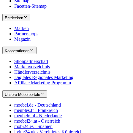
Sitemap
Facetten-Sitemap
Entdecken
Marken
Partnershops
Magazin
Kooperationen
Shoppartnerschaft
Markenverzeichnis
Händlerverzeichnis
Digitales Regionales Marketing
Affiliate Marketing Programm
Unsere Möbelportale
moebel.de - Deutschland
meubles.fr - Frankreich
meubelo.nl - Niederlande
moebel24.at - Österreich
mobi24.es - Spanien
living24.uk - Vereinigtes Königreich