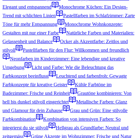
Elegant und entspannend
Monochrome Küchen: Ein Design-
Trend mit schlichten Linien
Pastellfarben im Schlafzimmer: Zarte
Töne für mehr Entspannung
Monochrome Wohnkonzepte:
Gestalten mit nur einer Farbe
Natürliche Farben und Materialien:
Gelassenheit und Balance
Ocker als Akzentfarbe: Zeitlos und
stilvoll
Pastellfarben für den Flur: Willkommen und freundlich
Neonfarben im Kinderzimmer: Eine lebendige und kreative
Umgebung
Licht und Farbe: Wie die Beleuchtung das
Farbkonzept beeinflusst
Leuchtend und farbenfroh: Gewagte
Farbkonzepte für kreative Geister
Kühle Farbtöne im
Badezimmer: Frische und Reinheit
Grautöne kombinieren: Von
hell bis dunkel stilvoll eingerichtet
Metallische Farben: Glanz
und Glamour für dein Zuhause
Grau und Grün: Eine stilvolle
Farbkombination
Kombination von intensiven Farben: So
integrierst du sie stilvoll
Hellgrau als Grundfarbe: Neutral und
zeitgemäss
Grüne Akzente im Wohnzimmer: Frische und Natur