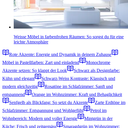
Weisse Möbel in farbenfrohen Räumen: So sorgst du für eine
leichte Atmosphäre
Rote Akzente: Energie und Dynamik in deinem Zuhause
Möbel in Pastellfarben: Zart und einladend
Monochrome
Akzente setzen: So klappt der Look
Schwarz als Designfarbe:
Kühn und elegant
Schwarz-Weiss Kontraste: Klassisch und
modern gleichzeitig
Rosatöne im Schlafzimmer: Sanft und
entspannend
Orange im Wohnzimmer: Kraft und Behaglichkeit
Senfgelb als Blickfang: So setzt du Akzente
Zarte Erdtöne im
Schlafzimmer: Entspannung und Wohlgefühl
Petrol im
Wohnbereich: Modern und voller Energie
Mintgrün in der
Küche: Frisch und zeitgemäss
Smaragdgrün im Wohnzimmer: