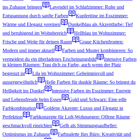
ins Zuhause bringen
Lavendel im Schlafzimmer: Ruhe und
Entspannung durch sanfte Farben
Kupfertöne im Esszimmer:
Wärme und Eleganz vereinen
Dunkelblau als Akzentfarbe: Tief
und beruhigend im Wohnbereich
Hellblau im Wohnzimmer:
Frische und Weite für deinen Raum
Graue Küchenfronten:
Modern und immer aktuell
Farben und Muster kombinieren: So
vermeidest du ein überladenes Erscheinungsbild
Intensive Farben
in kleinen Räumen: Trau dich zu Farbe, auch wenn der Platz
begrenzt ist
Lila im Wohnzimmer: Geheimnisvoll und
aussergewöhnlich
Helle Farben für dunkle Räume: So bringst du
Helligkeit ins Dunkel
Intensive Farben im Esszimmer: Energie
und Lebensfreude beim Essen
Gold und Schwarz: Eine edle
Farbkombination
Goldene Akzente: Luxus und Eleganz in
Perfektion
Farbkonzepte für Loft-Wohnungen: Offene Räume
geschmackvoll einrichten
Gelb als Stimmungsaufheller:
Optimismus im Zuhause
Farbpalette fürs Büro: Kreativität und