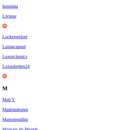
liquidata
Livique
Lockengeloet
Luisiacapaul
Luxorclassics
Luxusbetten24
M
Mab Y
Madeindesign
Maisonruidini
Maisons du Monde