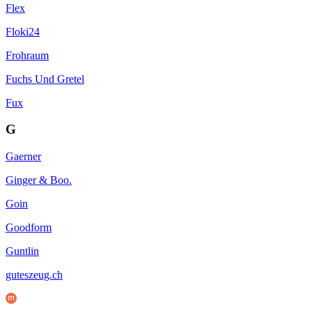
Flex
Floki24
Frohraum
Fuchs Und Gretel
Fux
G
Gaerner
Ginger & Boo.
Goin
Goodform
Guntlin
guteszeug.ch