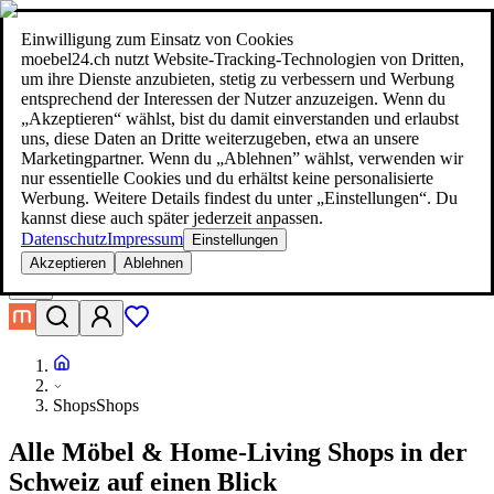
moebel24.ch - moebel dir den besten Preis!
Über 100 Mio. Produkte
im Preisvergleich
|
Mehr als 1.000 Online-Shops in neun Ländern
Einwilligung zum Einsatz von Cookies
|
moebel24.ch nutzt Website-Tracking-Technologien von Dritten,
moebel24.ch - moebel dir den besten Preis!
um ihre Dienste anzubieten, stetig zu verbessern und Werbung
Über 100 Mio. Produkte im Preisvergleich
entsprechend der Interessen der Nutzer anzuzeigen. Wenn du
Mehr als 1.000 Online-Shops in neun Ländern
„Akzeptieren“ wählst, bist du damit einverstanden und erlaubst
Mehr erfahren
uns, diese Daten an Dritte weiterzugeben, etwa an unsere
Marketingpartner. Wenn du „Ablehnen” wählst, verwenden wir
nur essentielle Cookies und du erhältst keine personalisierte
Suche
Werbung. Weitere Details findest du unter „Einstellungen“. Du
moebel dir den besten Preis!
moebel dir den besten Preis!
kannst diese auch später jederzeit anpassen.
Datenschutz
Impressum
Einstellungen
Akzeptieren
Ablehnen
Shops
Shops
Alle Möbel & Home-Living Shops in der
Schweiz auf einen Blick