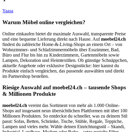
Yaasa
Warum Möbel online vergleichen?
Online einkaufen bietet dir maximale Auswahl, transparente Preise
und eine bequeme Lieferung direkt nach Hause. Auf
moebel24.ch
findest du zahlreiche Home-&-Living-Shops an einem Ort – von
Wohnzimmer- und Schlafzimmermöbeln über Esszimmer, Bad,
Büro und Flur bis hin zu Kinderzimmern, Gartenmöbeln sowie
Lampen, Dekoration und Heimtextilien. Ob günstige Schnäppchen,
aktuelle Angebote oder exklusive Designstücke: hier kannst du
Produkte einfach vergleichen, das passende auswählen und direkt
im Partnershop bestellen.
Riesige Auswahl auf moebel24.ch – tausende Shops
& Millionen Produkte
moebel24.ch
vereint das Sortiment von mehr als 1.000 Online-
Shops auf insgesamt neun übersichtlichen Plattformen mit über 100
Millionen Produkten. So entdeckst du schneller, was zu deinem Stil
passt: Sofas, Betten, Schränke, Tische, Stühle, Regale, Teppiche,
Lampen und vieles mehr. Wähle deinen Einrichtungsstil – Skandi,
Industrial, Landhaus, Modern oder Boho – setze gezielte Filter