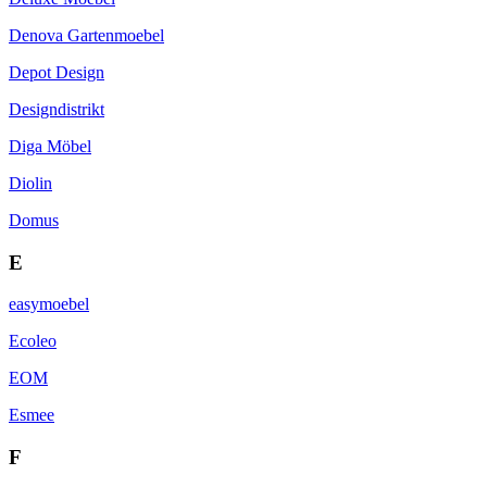
Denova Gartenmoebel
Depot Design
Designdistrikt
Diga Möbel
Diolin
Domus
E
easymoebel
Ecoleo
EOM
Esmee
F