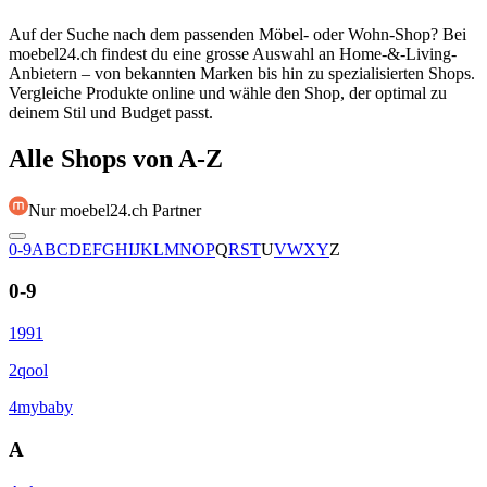
Auf der Suche nach dem passenden Möbel- oder Wohn-Shop? Bei
moebel24.ch findest du eine grosse Auswahl an Home-&-Living-
Anbietern – von bekannten Marken bis hin zu spezialisierten Shops.
Vergleiche Produkte online und wähle den Shop, der optimal zu
deinem Stil und Budget passt.
Alle Shops von A-Z
Nur moebel24.ch Partner
0-9
A
B
C
D
E
F
G
H
I
J
K
L
M
N
O
P
Q
R
S
T
U
V
W
X
Y
Z
0-9
1991
2qool
4mybaby
A