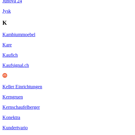
Junova 24
Jysk
K
Kambiummoebel
Kare
Kaufich
Kaufsignal.ch
Keller Einrichtungen
Kerngruen
Kernschaufelberger
Konektra
Kundertvario