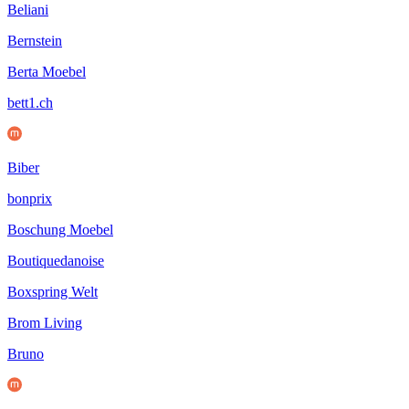
Beliani
Bernstein
Berta Moebel
bett1.ch
Biber
bonprix
Boschung Moebel
Boutiquedanoise
Boxspring Welt
Brom Living
Bruno