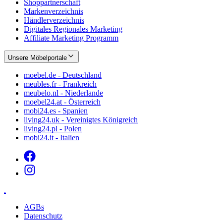
Shoppartnerschaft
Markenverzeichnis
Händlerverzeichnis
Digitales Regionales Marketing
Affiliate Marketing Programm
Unsere Möbelportale
moebel.de - Deutschland
meubles.fr - Frankreich
meubelo.nl - Niederlande
moebel24.at - Österreich
mobi24.es - Spanien
living24.uk - Vereinigtes Königreich
living24.pl - Polen
mobi24.it - Italien
.
AGBs
Datenschutz