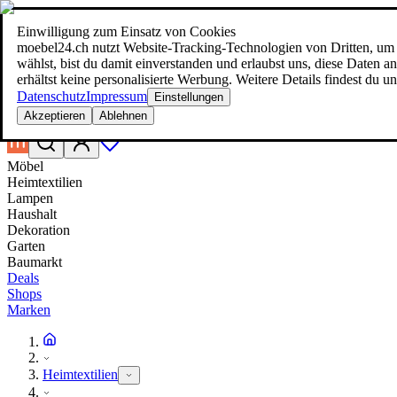
Einwilligung zum Einsatz von Cookies
Suche
moebel24.ch nutzt Website-Tracking-Technologien von Dritten, um 
moebel dir den besten Preis!
moebel dir den besten Preis!
wählst, bist du damit einverstanden und erlaubst uns, diese Daten
erhältst keine personalisierte Werbung. Weitere Details findest du u
Datenschutz
Impressum
Einstellungen
Akzeptieren
Ablehnen
Möbel
Heimtextilien
Lampen
Haushalt
Dekoration
Garten
Baumarkt
Deals
Shops
Marken
Heimtextilien