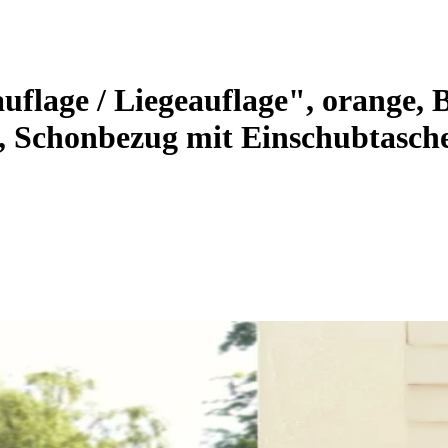
ge / Liegeauflage", orange, B
, Schonbezug mit Einschubtasch