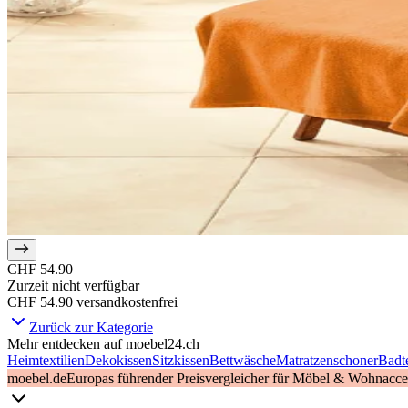
CHF 54.90
Zurzeit nicht verfügbar
CHF 54.90
versandkostenfrei
Zurück zur Kategorie
Mehr entdecken auf moebel24.ch
Heimtextilien
Dekokissen
Sitzkissen
Bettwäsche
Matratzenschoner
Badte
moebel.de
Europas führender Preisvergleicher für Möbel & Wohnacces