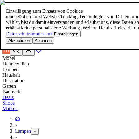
Einwilligung zum Einsatz von Cookies
Suche
moebel24.ch nutzt Website-Tracking-Technologien von Dritten, um 
moebel dir den besten Preis!
moebel dir den besten Preis!
wählst, bist du damit einverstanden und erlaubst uns, diese Daten
erhältst keine personalisierte Werbung. Weitere Details findest du u
Datenschutz
Impressum
Einstellungen
Akzeptieren
Ablehnen
Möbel
Heimtextilien
Lampen
Haushalt
Dekoration
Garten
Baumarkt
Deals
Shops
Marken
Lampen