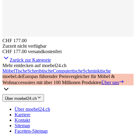
CHF 177.00
Zurzeit nicht verfügbar
CHF 177.00
versandkostenfrei
Zurück zur Kategorie
Mehr entdecken auf moebel24.ch
Möbel
Tische
Schreibtische
Computertische
Schminktische
moebel.de
Europas führender Preisvergleicher für Möbel &
Wohnaccessoires mit über 100 Millionen Produkten
Über uns
Über moebel24.ch
Über moebel24.ch
Karriere
Kontakt
Sitemap
Facetten-Sitemap