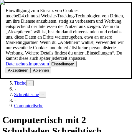
Einwilligung zum Einsatz von Cookies
Suche
moebel24.ch nutzt Website-Tracking-Technologien von Dritten,
moebel dir den besten Preis!
moebel dir den besten Preis!
um ihre Dienste anzubieten, stetig zu verbessern und Werbung
entsprechend der Interessen der Nutzer anzuzeigen. Wenn du
„Akzeptieren“ wählst, bist du damit einverstanden und erlaubst
uns, diese Daten an Dritte weiterzugeben, etwa an unsere
Marketingpartner. Wenn du „Ablehnen” wählst, verwenden wir
nur essentielle Cookies und du erhältst keine personalisierte
Werbung. Weitere Details findest du unter „Einstellungen“. Du
kannst diese auch später jederzeit anpassen.
Datenschutz
Impressum
Einstellungen
Akzeptieren
Ablehnen
Möbel
Tische
Schreibtische
Computertische
Computertisch mit 2
Schubladen Schreibtisch