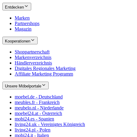
Entdecken
Marken
Partnershops
Magazin
Kooperationen
Shoppartnerschaft
Markenverzeichnis
Händlerverzeichnis
Digitales Regionales Marketing
Affiliate Marketing Programm
Unsere Möbelportale
moebel.de - Deutschland
meubles.fr - Frankreich
meubelo.nl - Niederlande
moebel24.at - Österreich
mobi24.es - Spanien
living24.uk - Vereinigtes Königreich
living24.pl - Polen
mobi24.it - Italien