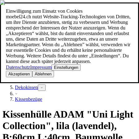
Einwilligung zum Einsatz von Cookies
Suche
moebel24.ch nutzt Website-Tracking-Technologien von Dritten,
moebel dir den besten Preis!
moebel dir den besten Preis!
um ihre Dienste anzubieten, stetig zu verbessern und Werbung
entsprechend der Interessen der Nutzer anzuzeigen. Wenn du
„Akzeptieren“ wählst, bist du damit einverstanden und erlaubst
uns, diese Daten an Dritte weiterzugeben, etwa an unsere
Marketingpartner. Wenn du „Ablehnen” wählst, verwenden wir
nur essentielle Cookies und du erhältst keine personalisierte
Werbung. Weitere Details findest du unter „Einstellungen“. Du
kannst diese auch später jederzeit anpassen.
Datenschutz
Impressum
Einstellungen
Akzeptieren
Ablehnen
Heimtextilien
Dekokissen
Kissenbezüge
Kissenhülle ADAM "Uni Light
Collection", lila (lavendel),
B:60cm L:40cm, Baumwolle,