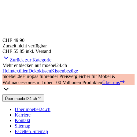
CHF 49.90
Zurzeit nicht verfügbar
CHF 55.85
inkl. Versand
Zurück zur Kategorie
Mehr entdecken auf moebel24.ch
Heimtextilien
Dekokissen
Kissenbezüge
moebel.de
Europas führender Preisvergleicher für Möbel &
Wohnaccessoires mit über 100 Millionen Produkten
Über uns
Über moebel24.ch
Über moebel24.ch
Karriere
Kontakt
Sitemap
Facetten-Sitemap