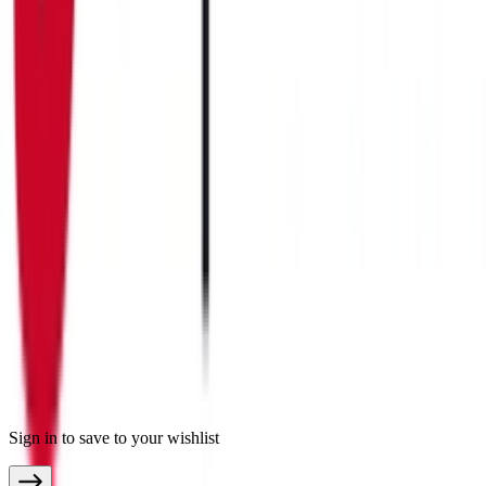
moebel.de - Deutschland
meubles.fr - Frankreich
meubelo.nl - Niederlande
moebel24.at - Österreich
mobi24.es - Spanien
living24.uk - Vereinigtes Königreich
living24.pl - Polen
mobi24.it - Italien
.
AGBs
Datenschutz
Impressum
© Copyright 2026 moebel24.ch ist ein Service von moebel.de
Einrichten & Wohnen GmbH
Sign in to save to your wishlist