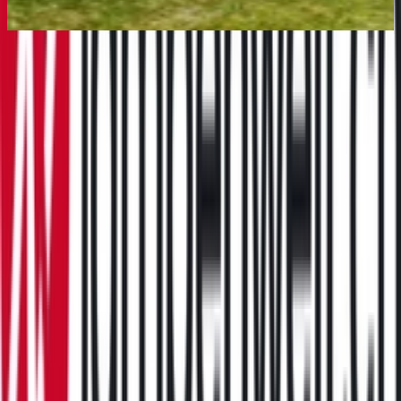
Bestes Angebot
:
CHF 171.00
bei
Lampenmeister
Zum Shop
2 Angebote
ab CHF 171.00 - CHF 187.90
Gesamtpreis
Bester Gesamtpreis
CHF 171.00
Du sparst
CHF 17
dank moebel24.ch-Preisvergleich 🎉
CHF 171.00
versandkostenfrei
bei
Lampenmeister
Zum Shop
Du sparst
CHF 17
dank moebel24.ch-Preisvergleich 🎉
CHF 187.90
Sofort lieferbar
CHF 196.89
inkl. Versand
bei
Lampenwelt
Zum Shop
Zurück zur Kategorie
Mehr von diesen Shops
Mehr entdecken auf moebel24.ch
Lampen
Aussenleuchten
moebel.de
Europas führender Preisvergleicher für Möbel &
Wohnaccessoires mit über 100 Millionen Produkten
Über uns