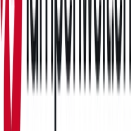
Über moebel24.ch
Über moebel24.ch
Karriere
Kontakt
Sitemap
Facetten-Sitemap
Entdecken
Marken
Partnershops
Magazin
Kooperationen
Shoppartnerschaft
Markenverzeichnis
Händlerverzeichnis
Digitales Regionales Marketing
Affiliate Marketing Programm
Unsere Möbelportale