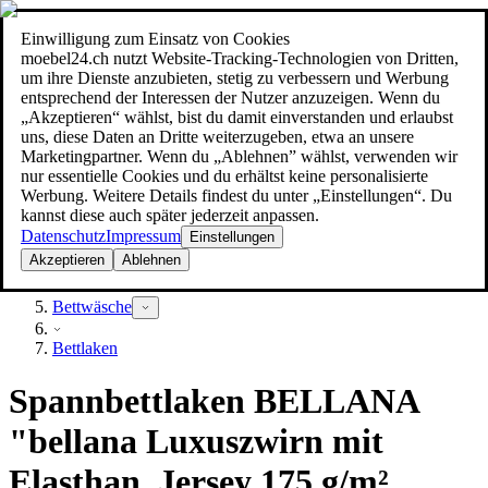
Einwilligung zum Einsatz von Cookies
Suche
moebel24.ch nutzt Website-Tracking-Technologien von Dritten,
moebel dir den besten Preis!
moebel dir den besten Preis!
um ihre Dienste anzubieten, stetig zu verbessern und Werbung
entsprechend der Interessen der Nutzer anzuzeigen. Wenn du
„Akzeptieren“ wählst, bist du damit einverstanden und erlaubst
uns, diese Daten an Dritte weiterzugeben, etwa an unsere
Marketingpartner. Wenn du „Ablehnen” wählst, verwenden wir
nur essentielle Cookies und du erhältst keine personalisierte
Werbung. Weitere Details findest du unter „Einstellungen“. Du
kannst diese auch später jederzeit anpassen.
Datenschutz
Impressum
Einstellungen
Akzeptieren
Ablehnen
Heimtextilien
Bettwäsche
Bettlaken
Spannbettlaken BELLANA
"bellana Luxuszwirn mit
Elasthan, Jersey 175 g/m²,