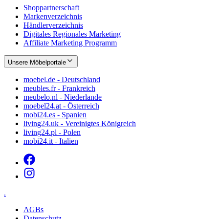
Shoppartnerschaft
Markenverzeichnis
Händlerverzeichnis
Digitales Regionales Marketing
Affiliate Marketing Programm
Unsere Möbelportale
moebel.de - Deutschland
meubles.fr - Frankreich
meubelo.nl - Niederlande
moebel24.at - Österreich
mobi24.es - Spanien
living24.uk - Vereinigtes Königreich
living24.pl - Polen
mobi24.it - Italien
.
AGBs
Datenschutz