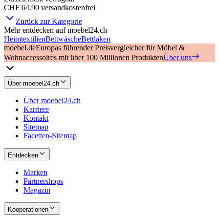
CHF 64.90
versandkostenfrei
Zurück zur Kategorie
Mehr entdecken auf moebel24.ch
Heimtextilien
Bettwäsche
Bettlaken
moebel.de
Europas führender Preisvergleicher für Möbel &
Wohnaccessoires mit über 100 Millionen Produkten
Über uns
Über moebel24.ch
Über moebel24.ch
Karriere
Kontakt
Sitemap
Facetten-Sitemap
Entdecken
Marken
Partnershops
Magazin
Kooperationen