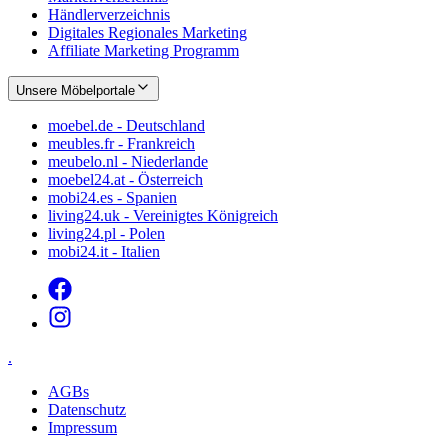
Händlerverzeichnis
Digitales Regionales Marketing
Affiliate Marketing Programm
Unsere Möbelportale
moebel.de - Deutschland
meubles.fr - Frankreich
meubelo.nl - Niederlande
moebel24.at - Österreich
mobi24.es - Spanien
living24.uk - Vereinigtes Königreich
living24.pl - Polen
mobi24.it - Italien
.
AGBs
Datenschutz
Impressum