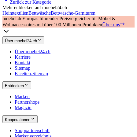
Zurück zur Kategorie
Mehr entdecken auf moebel24.ch
Heimtextilien
Bettwäsche
Bettwäsche-Garnituren
moebel.de
Europas führender Preisvergleicher für Möbel &
Wohnaccessoires mit über 100 Millionen Produkten
Über uns
Über moebel24.ch
Über moebel24.ch
Karriere
Kontakt
Sitemap
Facetten-Sitemap
Entdecken
Marken
Partnershops
Magazin
Kooperationen
Shoppartnerschaft
Markenverzeichnis