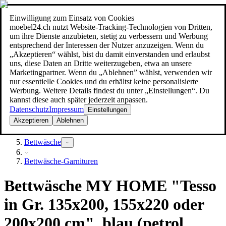
Einwilligung zum Einsatz von Cookies
Suche
moebel24.ch nutzt Website-Tracking-Technologien von Dritten,
moebel dir den besten Preis!
moebel dir den besten Preis!
um ihre Dienste anzubieten, stetig zu verbessern und Werbung
entsprechend der Interessen der Nutzer anzuzeigen. Wenn du
„Akzeptieren“ wählst, bist du damit einverstanden und erlaubst
uns, diese Daten an Dritte weiterzugeben, etwa an unsere
Marketingpartner. Wenn du „Ablehnen” wählst, verwenden wir
nur essentielle Cookies und du erhältst keine personalisierte
Werbung. Weitere Details findest du unter „Einstellungen“. Du
kannst diese auch später jederzeit anpassen.
Datenschutz
Impressum
Einstellungen
Akzeptieren
Ablehnen
Heimtextilien
Bettwäsche
Bettwäsche-Garnituren
Bettwäsche MY HOME "Tesso
in Gr. 135x200, 155x220 oder
200x200 cm", blau (petrol,