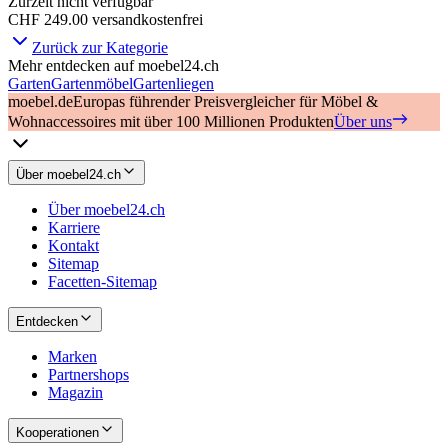
Zurzeit nicht verfügbar
CHF 249.00
versandkostenfrei
Zurück zur Kategorie
Mehr entdecken auf moebel24.ch
Garten
Gartenmöbel
Gartenliegen
moebel.de
Europas führender Preisvergleicher für Möbel &
Wohnaccessoires mit über 100 Millionen Produkten
Über uns
Über moebel24.ch
Über moebel24.ch
Karriere
Kontakt
Sitemap
Facetten-Sitemap
Entdecken
Marken
Partnershops
Magazin
Kooperationen