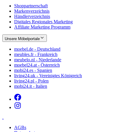
Shoppartnerschaft
Markenverzeichnis
Händlerverzeichnis
Digitales Regionales Marketing
Affiliate Marketing Programm
Unsere Möbelportale
moebel.de - Deutschland
meubles.fr - Frankreich
meubelo.nl - Niederlande
moebel24.at - Österreich
mobi24.es - Spanien
living24.uk - Vereinigtes Königreich
living24.pl - Polen
mobi24.it - Italien
.
AGBs