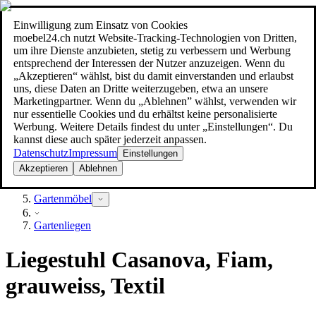
Einwilligung zum Einsatz von Cookies
Suche
moebel24.ch nutzt Website-Tracking-Technologien von Dritten,
moebel dir den besten Preis!
moebel dir den besten Preis!
um ihre Dienste anzubieten, stetig zu verbessern und Werbung
entsprechend der Interessen der Nutzer anzuzeigen. Wenn du
„Akzeptieren“ wählst, bist du damit einverstanden und erlaubst
uns, diese Daten an Dritte weiterzugeben, etwa an unsere
Marketingpartner. Wenn du „Ablehnen” wählst, verwenden wir
nur essentielle Cookies und du erhältst keine personalisierte
Werbung. Weitere Details findest du unter „Einstellungen“. Du
kannst diese auch später jederzeit anpassen.
Datenschutz
Impressum
Einstellungen
Akzeptieren
Ablehnen
Garten
Gartenmöbel
Gartenliegen
Liegestuhl Casanova, Fiam,
grauweiss, Textil