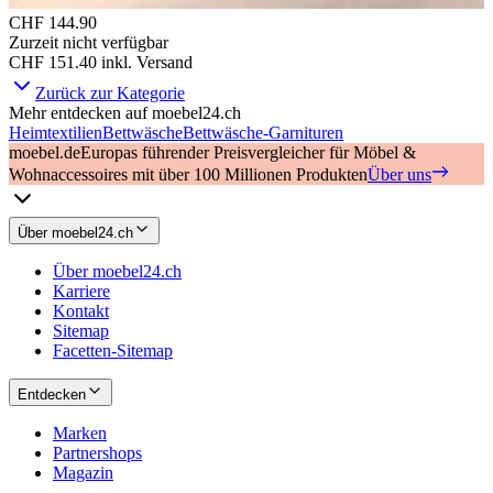
CHF 144.90
Zurzeit nicht verfügbar
CHF 151.40
inkl. Versand
Zurück zur Kategorie
Mehr entdecken auf moebel24.ch
Heimtextilien
Bettwäsche
Bettwäsche-Garnituren
moebel.de
Europas führender Preisvergleicher für Möbel &
Wohnaccessoires mit über 100 Millionen Produkten
Über uns
Über moebel24.ch
Über moebel24.ch
Karriere
Kontakt
Sitemap
Facetten-Sitemap
Entdecken
Marken
Partnershops
Magazin