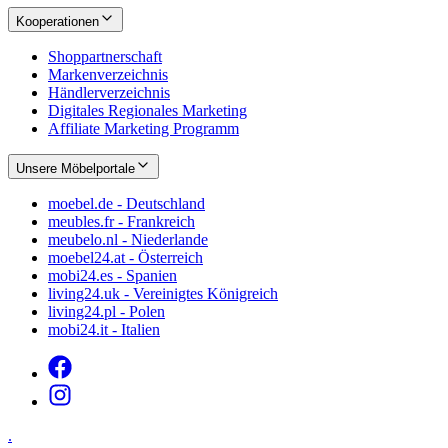
Kooperationen
Shoppartnerschaft
Markenverzeichnis
Händlerverzeichnis
Digitales Regionales Marketing
Affiliate Marketing Programm
Unsere Möbelportale
moebel.de - Deutschland
meubles.fr - Frankreich
meubelo.nl - Niederlande
moebel24.at - Österreich
mobi24.es - Spanien
living24.uk - Vereinigtes Königreich
living24.pl - Polen
mobi24.it - Italien
.