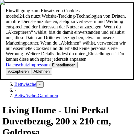
Einwilligung zum Einsatz von Cookies
Suche
moebel24.ch nutzt Website-Tracking-Technologien von Dritten,
moebel dir den besten Preis!
moebel dir den besten Preis!
um ihre Dienste anzubieten, stetig zu verbessern und Werbung
entsprechend der Interessen der Nutzer anzuzeigen. Wenn du
„Akzeptieren“ wählst, bist du damit einverstanden und erlaubst
uns, diese Daten an Dritte weiterzugeben, etwa an unsere
Marketingpartner. Wenn du „Ablehnen” wählst, verwenden wir
nur essentielle Cookies und du erhältst keine personalisierte
Werbung. Weitere Details findest du unter „Einstellungen“. Du
kannst diese auch später jederzeit anpassen.
Datenschutz
Impressum
Einstellungen
Akzeptieren
Ablehnen
Heimtextilien
Bettwäsche
Bettwäsche-Garnituren
Living Home - Uni Perkal
Duvetbezug, 200 x 210 cm,
Goldrosa