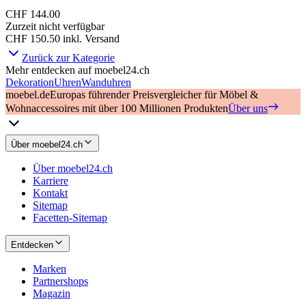
CHF 144.00
Zurzeit nicht verfügbar
CHF 150.50
inkl. Versand
Zurück zur Kategorie
Mehr entdecken auf moebel24.ch
Dekoration
Uhren
Wanduhren
moebel.de
Europas führender Preisvergleicher für Möbel &
Wohnaccessoires mit über 100 Millionen Produkten
Über uns
Über moebel24.ch
Über moebel24.ch
Karriere
Kontakt
Sitemap
Facetten-Sitemap
Entdecken
Marken
Partnershops
Magazin