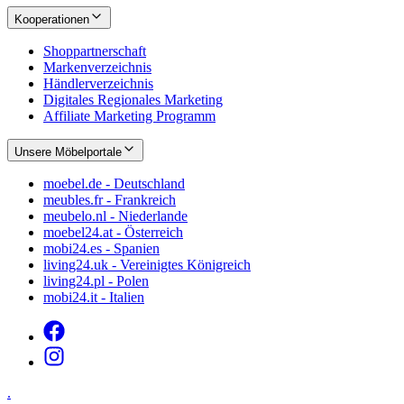
Kooperationen
Shoppartnerschaft
Markenverzeichnis
Händlerverzeichnis
Digitales Regionales Marketing
Affiliate Marketing Programm
Unsere Möbelportale
moebel.de - Deutschland
meubles.fr - Frankreich
meubelo.nl - Niederlande
moebel24.at - Österreich
mobi24.es - Spanien
living24.uk - Vereinigtes Königreich
living24.pl - Polen
mobi24.it - Italien
.