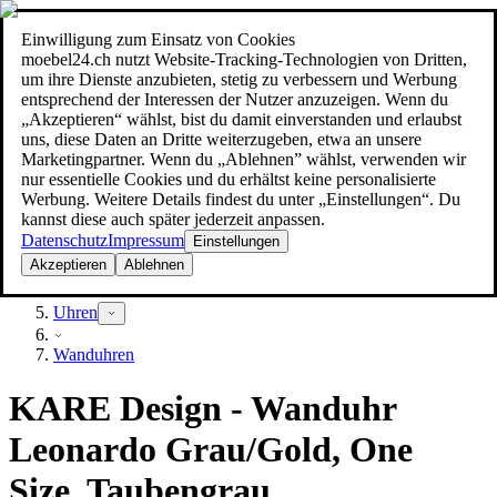
Einwilligung zum Einsatz von Cookies
Suche
moebel24.ch nutzt Website-Tracking-Technologien von Dritten,
moebel dir den besten Preis!
moebel dir den besten Preis!
um ihre Dienste anzubieten, stetig zu verbessern und Werbung
entsprechend der Interessen der Nutzer anzuzeigen. Wenn du
„Akzeptieren“ wählst, bist du damit einverstanden und erlaubst
uns, diese Daten an Dritte weiterzugeben, etwa an unsere
Marketingpartner. Wenn du „Ablehnen” wählst, verwenden wir
nur essentielle Cookies und du erhältst keine personalisierte
Werbung. Weitere Details findest du unter „Einstellungen“. Du
kannst diese auch später jederzeit anpassen.
Datenschutz
Impressum
Einstellungen
Akzeptieren
Ablehnen
Dekoration
Uhren
Wanduhren
KARE Design - Wanduhr
Leonardo Grau/Gold, One
Size, Taubengrau