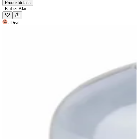
Produktdetails
|
Farbe
:
Blau
-
Deal