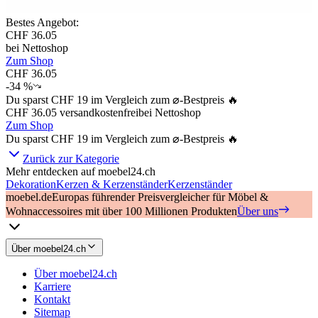
Bestes Angebot
:
CHF 36.05
bei
Nettoshop
Zum Shop
CHF 36.05
-
34 %
Du sparst
CHF 19
im Vergleich zum ⌀-Bestpreis 🔥
CHF 36.05
versandkostenfrei
bei
Nettoshop
Zum Shop
Du sparst
CHF 19
im Vergleich zum ⌀-Bestpreis 🔥
Zurück zur Kategorie
Mehr entdecken auf moebel24.ch
Dekoration
Kerzen & Kerzenständer
Kerzenständer
moebel.de
Europas führender Preisvergleicher für Möbel &
Wohnaccessoires mit über 100 Millionen Produkten
Über uns
Über moebel24.ch
Über moebel24.ch
Karriere
Kontakt
Sitemap