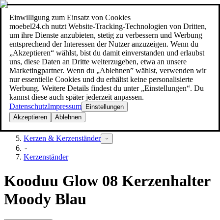
Einwilligung zum Einsatz von Cookies
Suche
moebel24.ch nutzt Website-Tracking-Technologien von Dritten,
moebel dir den besten Preis!
moebel dir den besten Preis!
um ihre Dienste anzubieten, stetig zu verbessern und Werbung
entsprechend der Interessen der Nutzer anzuzeigen. Wenn du
„Akzeptieren“ wählst, bist du damit einverstanden und erlaubst
uns, diese Daten an Dritte weiterzugeben, etwa an unsere
Marketingpartner. Wenn du „Ablehnen” wählst, verwenden wir
nur essentielle Cookies und du erhältst keine personalisierte
Werbung. Weitere Details findest du unter „Einstellungen“. Du
kannst diese auch später jederzeit anpassen.
Datenschutz
Impressum
Einstellungen
Akzeptieren
Ablehnen
Dekoration
Kerzen & Kerzenständer
Kerzenständer
Kooduu Glow 08 Kerzenhalter
Moody Blau