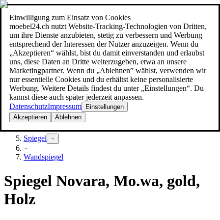
Einwilligung zum Einsatz von Cookies
Suche
moebel24.ch nutzt Website-Tracking-Technologien von Dritten,
moebel dir den besten Preis!
moebel dir den besten Preis!
um ihre Dienste anzubieten, stetig zu verbessern und Werbung
entsprechend der Interessen der Nutzer anzuzeigen. Wenn du
„Akzeptieren“ wählst, bist du damit einverstanden und erlaubst
uns, diese Daten an Dritte weiterzugeben, etwa an unsere
Marketingpartner. Wenn du „Ablehnen” wählst, verwenden wir
nur essentielle Cookies und du erhältst keine personalisierte
Werbung. Weitere Details findest du unter „Einstellungen“. Du
kannst diese auch später jederzeit anpassen.
Datenschutz
Impressum
Einstellungen
Akzeptieren
Ablehnen
Dekoration
Spiegel
Wandspiegel
Spiegel Novara, Mo.wa, gold,
Holz