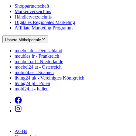
Shoppartnerschaft
Markenverzeichnis
Händlerverzeichnis
Digitales Regionales Marketing
Affiliate Marketing Programm
Unsere Möbelportale
moebel.de - Deutschland
meubles.fr - Frankreich
meubelo.nl - Niederlande
moebel24.at - Österreich
mobi24.es - Spanien
living24.uk - Vereinigtes Königreich
living24.pl - Polen
mobi24.it - Italien
.
AGBs