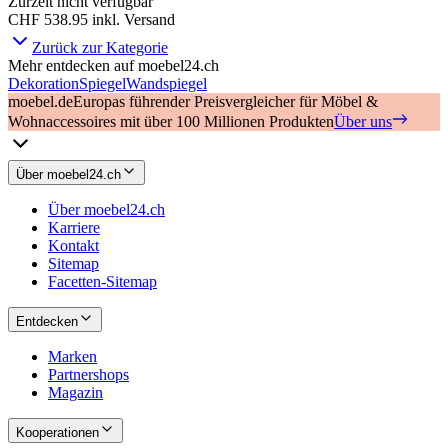
Zurzeit nicht verfügbar
CHF 538.95
inkl. Versand
Zurück zur Kategorie
Mehr entdecken auf moebel24.ch
Dekoration
Spiegel
Wandspiegel
moebel.de
Europas führender Preisvergleicher für Möbel &
Wohnaccessoires mit über 100 Millionen Produkten
Über uns
Über moebel24.ch
Über moebel24.ch
Karriere
Kontakt
Sitemap
Facetten-Sitemap
Entdecken
Marken
Partnershops
Magazin
Kooperationen