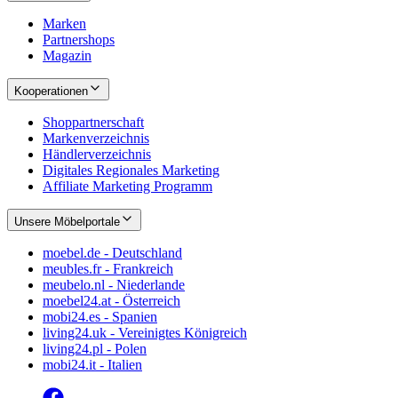
Marken
Partnershops
Magazin
Kooperationen
Shoppartnerschaft
Markenverzeichnis
Händlerverzeichnis
Digitales Regionales Marketing
Affiliate Marketing Programm
Unsere Möbelportale
moebel.de - Deutschland
meubles.fr - Frankreich
meubelo.nl - Niederlande
moebel24.at - Österreich
mobi24.es - Spanien
living24.uk - Vereinigtes Königreich
living24.pl - Polen
mobi24.it - Italien