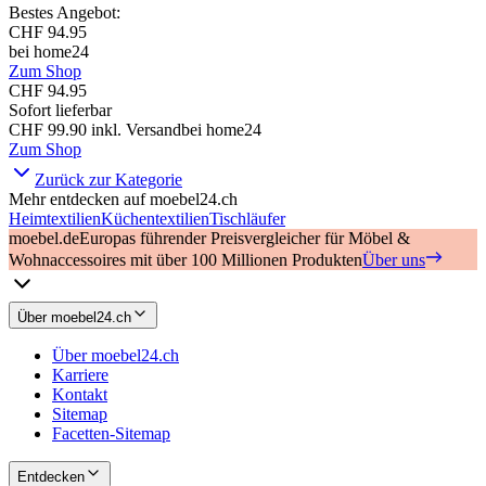
Bestes Angebot
:
CHF 94.95
bei
home24
Zum Shop
CHF 94.95
Sofort lieferbar
CHF 99.90
inkl. Versand
bei
home24
Zum Shop
Zurück zur Kategorie
Mehr entdecken auf moebel24.ch
Heimtextilien
Küchentextilien
Tischläufer
moebel.de
Europas führender Preisvergleicher für Möbel &
Wohnaccessoires mit über 100 Millionen Produkten
Über uns
Über moebel24.ch
Über moebel24.ch
Karriere
Kontakt
Sitemap
Facetten-Sitemap
Entdecken