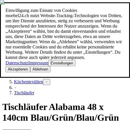
Einwilligung zum Einsatz von Cookies
Suche
moebel24.ch nutzt Website-Tracking-Technologien von Dritten,
moebel dir den besten Preis!
moebel dir den besten Preis!
um ihre Dienste anzubieten, stetig zu verbessern und Werbung
entsprechend der Interessen der Nutzer anzuzeigen. Wenn du
„Akzeptieren“ wählst, bist du damit einverstanden und erlaubst
uns, diese Daten an Dritte weiterzugeben, etwa an unsere
Marketingpartner. Wenn du „Ablehnen” wählst, verwenden wir
nur essentielle Cookies und du erhältst keine personalisierte
Werbung. Weitere Details findest du unter „Einstellungen“. Du
kannst diese auch später jederzeit anpassen.
Datenschutz
Impressum
Einstellungen
Akzeptieren
Ablehnen
Heimtextilien
Küchentextilien
Tischläufer
Tischläufer Alabama 48 x
140cm Blau/Grün/Blau/Grün