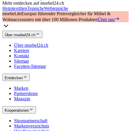
Mehr entdecken auf moebel24.ch
Heimtextilien
Teppiche
Webteppiche
moebel.de
Europas führender Preisvergleicher für Möbel &
Wohnaccessoires mit über 100 Millionen Produkten
Über uns
Über moebel24.ch
Über moebel24.ch
Karriere
Kontakt
Sitemap
Facetten-Sitemap
Entdecken
Marken
Partnershops
Magazin
Kooperationen
Shoppartnerschaft
Markenverzeichnis