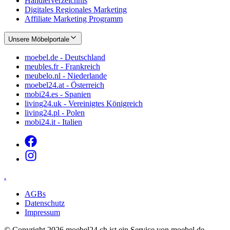
Händlerverzeichnis
Digitales Regionales Marketing
Affiliate Marketing Programm
Unsere Möbelportale
moebel.de - Deutschland
meubles.fr - Frankreich
meubelo.nl - Niederlande
moebel24.at - Österreich
mobi24.es - Spanien
living24.uk - Vereinigtes Königreich
living24.pl - Polen
mobi24.it - Italien
.
AGBs
Datenschutz
Impressum
© Copyright 2026 moebel24.ch ist ein Service von moebel.de