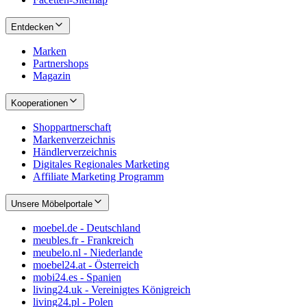
Entdecken
Marken
Partnershops
Magazin
Kooperationen
Shoppartnerschaft
Markenverzeichnis
Händlerverzeichnis
Digitales Regionales Marketing
Affiliate Marketing Programm
Unsere Möbelportale
moebel.de - Deutschland
meubles.fr - Frankreich
meubelo.nl - Niederlande
moebel24.at - Österreich
mobi24.es - Spanien
living24.uk - Vereinigtes Königreich
living24.pl - Polen