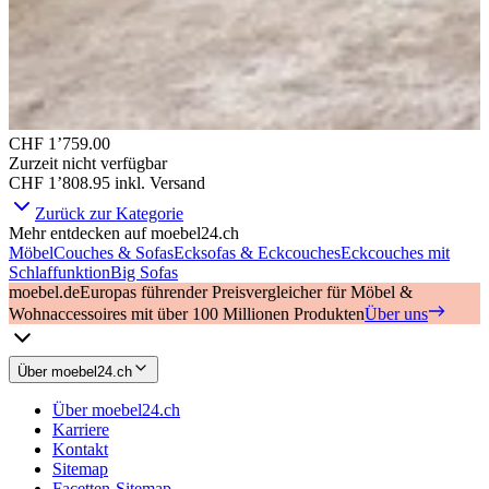
CHF 1’759.00
Zurzeit nicht verfügbar
CHF 1’808.95
inkl. Versand
Zurück zur Kategorie
Mehr entdecken auf moebel24.ch
Möbel
Couches & Sofas
Ecksofas & Eckcouches
Eckcouches mit
Schlaffunktion
Big Sofas
moebel.de
Europas führender Preisvergleicher für Möbel &
Wohnaccessoires mit über 100 Millionen Produkten
Über uns
Über moebel24.ch
Über moebel24.ch
Karriere
Kontakt
Sitemap
Facetten-Sitemap