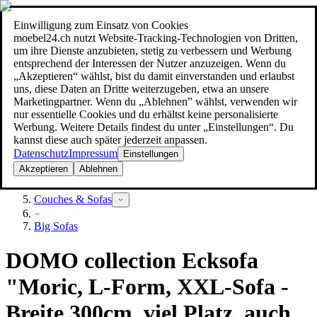
Einwilligung zum Einsatz von Cookies
Suche
moebel24.ch nutzt Website-Tracking-Technologien von Dritten,
moebel dir den besten Preis!
moebel dir den besten Preis!
um ihre Dienste anzubieten, stetig zu verbessern und Werbung
entsprechend der Interessen der Nutzer anzuzeigen. Wenn du
„Akzeptieren“ wählst, bist du damit einverstanden und erlaubst
uns, diese Daten an Dritte weiterzugeben, etwa an unsere
Marketingpartner. Wenn du „Ablehnen” wählst, verwenden wir
nur essentielle Cookies und du erhältst keine personalisierte
Werbung. Weitere Details findest du unter „Einstellungen“. Du
kannst diese auch später jederzeit anpassen.
Datenschutz
Impressum
Einstellungen
Akzeptieren
Ablehnen
Möbel
Couches & Sofas
Big Sofas
DOMO collection Ecksofa
"Moric, L-Form, XXL-Sofa -
Breite 300cm, viel Platz, auch