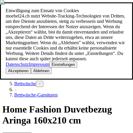
Einwilligung zum Einsatz von Cookies
Suche
moebel24.ch nutzt Website-Tracking-Technologien von Dritten,
moebel dir den besten Preis!
moebel dir den besten Preis!
um ihre Dienste anzubieten, stetig zu verbessern und Werbung
entsprechend der Interessen der Nutzer anzuzeigen. Wenn du
„Akzeptieren“ wählst, bist du damit einverstanden und erlaubst
uns, diese Daten an Dritte weiterzugeben, etwa an unsere
Marketingpartner. Wenn du „Ablehnen” wählst, verwenden wir
nur essentielle Cookies und du erhältst keine personalisierte
Werbung. Weitere Details findest du unter „Einstellungen“. Du
kannst diese auch später jederzeit anpassen.
Datenschutz
Impressum
Einstellungen
Akzeptieren
Ablehnen
Heimtextilien
Bettwäsche
Bettwäsche-Garnituren
Home Fashion Duvetbezug
Aringa 160x210 cm