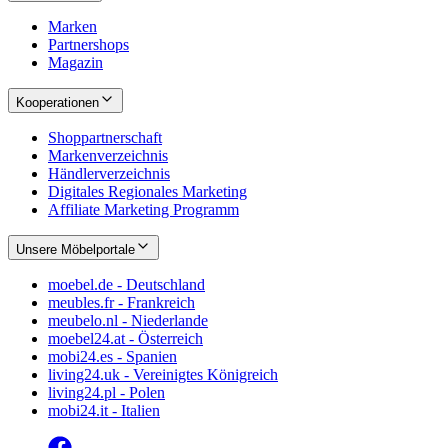
Marken
Partnershops
Magazin
Kooperationen
Shoppartnerschaft
Markenverzeichnis
Händlerverzeichnis
Digitales Regionales Marketing
Affiliate Marketing Programm
Unsere Möbelportale
moebel.de - Deutschland
meubles.fr - Frankreich
meubelo.nl - Niederlande
moebel24.at - Österreich
mobi24.es - Spanien
living24.uk - Vereinigtes Königreich
living24.pl - Polen
mobi24.it - Italien