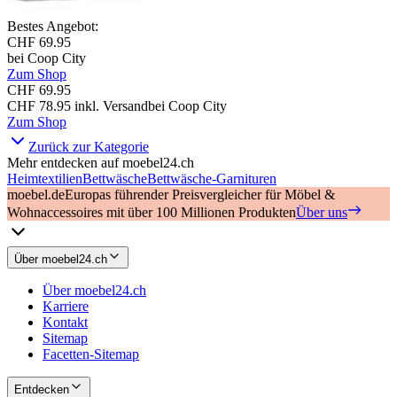
Bestes Angebot
:
CHF 69.95
bei
Coop City
Zum Shop
CHF 69.95
CHF 78.95
inkl. Versand
bei
Coop City
Zum Shop
Zurück zur Kategorie
Mehr entdecken auf moebel24.ch
Heimtextilien
Bettwäsche
Bettwäsche-Garnituren
moebel.de
Europas führender Preisvergleicher für Möbel &
Wohnaccessoires mit über 100 Millionen Produkten
Über uns
Über moebel24.ch
Über moebel24.ch
Karriere
Kontakt
Sitemap
Facetten-Sitemap
Entdecken