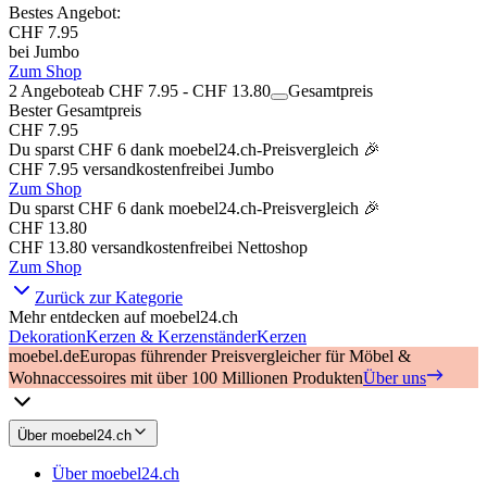
Bestes Angebot
:
CHF 7.95
bei
Jumbo
Zum Shop
2 Angebote
ab CHF 7.95 - CHF 13.80
Gesamtpreis
Bester Gesamtpreis
CHF 7.95
Du sparst
CHF 6
dank moebel24.ch-Preisvergleich 🎉
CHF 7.95
versandkostenfrei
bei
Jumbo
Zum Shop
Du sparst
CHF 6
dank moebel24.ch-Preisvergleich 🎉
CHF 13.80
CHF 13.80
versandkostenfrei
bei
Nettoshop
Zum Shop
Zurück zur Kategorie
Mehr entdecken auf moebel24.ch
Dekoration
Kerzen & Kerzenständer
Kerzen
moebel.de
Europas führender Preisvergleicher für Möbel &
Wohnaccessoires mit über 100 Millionen Produkten
Über uns
Über moebel24.ch
Über moebel24.ch