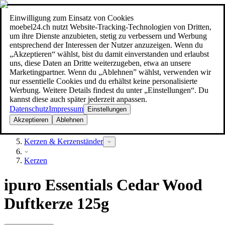
Einwilligung zum Einsatz von Cookies
Suche
moebel24.ch nutzt Website-Tracking-Technologien von Dritten,
moebel dir den besten Preis!
moebel dir den besten Preis!
um ihre Dienste anzubieten, stetig zu verbessern und Werbung
entsprechend der Interessen der Nutzer anzuzeigen. Wenn du
„Akzeptieren“ wählst, bist du damit einverstanden und erlaubst
uns, diese Daten an Dritte weiterzugeben, etwa an unsere
Marketingpartner. Wenn du „Ablehnen” wählst, verwenden wir
nur essentielle Cookies und du erhältst keine personalisierte
Werbung. Weitere Details findest du unter „Einstellungen“. Du
kannst diese auch später jederzeit anpassen.
Datenschutz
Impressum
Einstellungen
Akzeptieren
Ablehnen
Dekoration
Kerzen & Kerzenständer
Kerzen
ipuro Essentials Cedar Wood
Duftkerze 125g