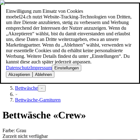
Einwilligung zum Einsatz von Cookies
Suche
moebel24.ch nutzt Website-Tracking-Technologien von Dritten,
moebel dir den besten Preis!
moebel dir den besten Preis!
um ihre Dienste anzubieten, stetig zu verbessern und Werbung
entsprechend der Interessen der Nutzer anzuzeigen. Wenn du
„Akzeptieren“ wählst, bist du damit einverstanden und erlaubst
uns, diese Daten an Dritte weiterzugeben, etwa an unsere
Marketingpartner. Wenn du „Ablehnen” wählst, verwenden wir
nur essentielle Cookies und du erhältst keine personalisierte
Werbung. Weitere Details findest du unter „Einstellungen“. Du
kannst diese auch später jederzeit anpassen.
Datenschutz
Impressum
Einstellungen
Akzeptieren
Ablehnen
Heimtextilien
Bettwäsche
Bettwäsche-Garnituren
Bettwäsche «Crew»
Farbe
:
Grau
Zurzeit nicht verfügbar