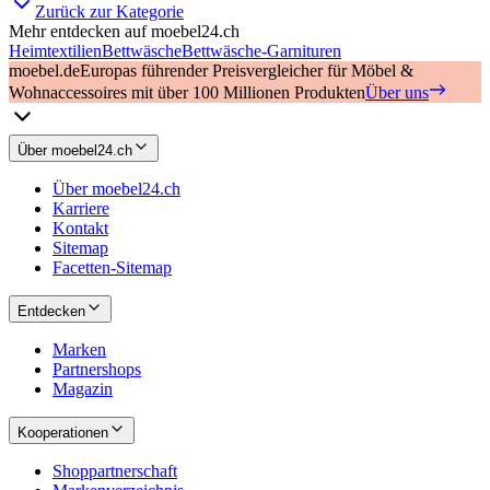
Zurück zur Kategorie
Mehr entdecken auf moebel24.ch
Heimtextilien
Bettwäsche
Bettwäsche-Garnituren
moebel.de
Europas führender Preisvergleicher für Möbel &
Wohnaccessoires mit über 100 Millionen Produkten
Über uns
Über moebel24.ch
Über moebel24.ch
Karriere
Kontakt
Sitemap
Facetten-Sitemap
Entdecken
Marken
Partnershops
Magazin
Kooperationen
Shoppartnerschaft