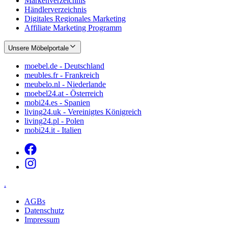
Markenverzeichnis
Händlerverzeichnis
Digitales Regionales Marketing
Affiliate Marketing Programm
Unsere Möbelportale
moebel.de - Deutschland
meubles.fr - Frankreich
meubelo.nl - Niederlande
moebel24.at - Österreich
mobi24.es - Spanien
living24.uk - Vereinigtes Königreich
living24.pl - Polen
mobi24.it - Italien
.
AGBs
Datenschutz
Impressum