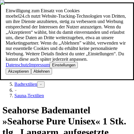
Einwilligung zum Einsatz von Cookies
Suche
moebel24.ch nutzt Website-Tracking-Technologien von Dritten,
moebel dir den besten Preis!
moebel dir den besten Preis!
um ihre Dienste anzubieten, stetig zu verbessern und Werbung
entsprechend der Interessen der Nutzer anzuzeigen. Wenn du
„Akzeptieren“ wählst, bist du damit einverstanden und erlaubst
uns, diese Daten an Dritte weiterzugeben, etwa an unsere
Marketingpartner. Wenn du „Ablehnen” wählst, verwenden wir
nur essentielle Cookies und du erhältst keine personalisierte
Werbung. Weitere Details findest du unter „Einstellungen“. Du
kannst diese auch später jederzeit anpassen.
Datenschutz
Impressum
Einstellungen
Akzeptieren
Ablehnen
Heimtextilien
Badtextilien
Sauna-Textilien
Seahorse Bademantel
»Seahorse Pure Unisex« 1 Stk.
tlg., Langarm, aufgesetzte...