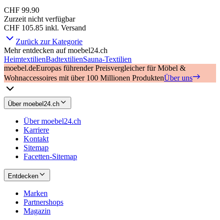
CHF 99.90
Zurzeit nicht verfügbar
CHF 105.85
inkl. Versand
Zurück zur Kategorie
Mehr entdecken auf moebel24.ch
Heimtextilien
Badtextilien
Sauna-Textilien
moebel.de
Europas führender Preisvergleicher für Möbel &
Wohnaccessoires mit über 100 Millionen Produkten
Über uns
Über moebel24.ch
Über moebel24.ch
Karriere
Kontakt
Sitemap
Facetten-Sitemap
Entdecken
Marken
Partnershops
Magazin