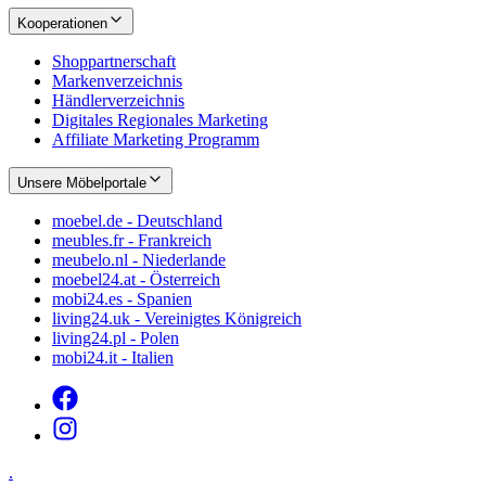
Kooperationen
Shoppartnerschaft
Markenverzeichnis
Händlerverzeichnis
Digitales Regionales Marketing
Affiliate Marketing Programm
Unsere Möbelportale
moebel.de - Deutschland
meubles.fr - Frankreich
meubelo.nl - Niederlande
moebel24.at - Österreich
mobi24.es - Spanien
living24.uk - Vereinigtes Königreich
living24.pl - Polen
mobi24.it - Italien
.