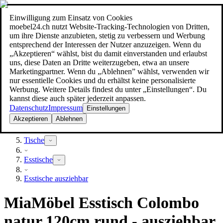
Einwilligung zum Einsatz von Cookies
Suche
moebel24.ch nutzt Website-Tracking-Technologien von Dritten,
moebel dir den besten Preis!
moebel dir den besten Preis!
um ihre Dienste anzubieten, stetig zu verbessern und Werbung
entsprechend der Interessen der Nutzer anzuzeigen. Wenn du
„Akzeptieren“ wählst, bist du damit einverstanden und erlaubst
uns, diese Daten an Dritte weiterzugeben, etwa an unsere
Marketingpartner. Wenn du „Ablehnen” wählst, verwenden wir
nur essentielle Cookies und du erhältst keine personalisierte
Werbung. Weitere Details findest du unter „Einstellungen“. Du
kannst diese auch später jederzeit anpassen.
Datenschutz
Impressum
Einstellungen
Akzeptieren
Ablehnen
Möbel
Tische
Esstische
Esstische ausziehbar
MiaMöbel Esstisch Colombo
natur 120cm rund - ausziehbar