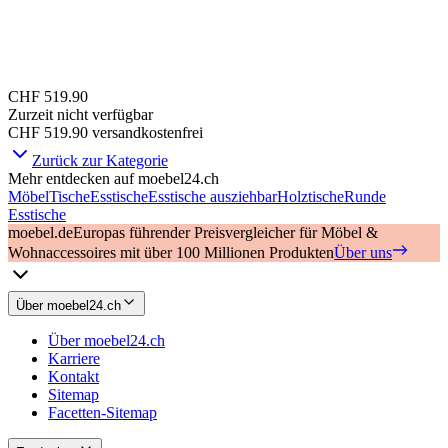
CHF 519.90
Zurzeit nicht verfügbar
CHF 519.90
versandkostenfrei
Zurück zur Kategorie
Mehr entdecken auf moebel24.ch
Möbel
Tische
Esstische
Esstische ausziehbar
Holztische
Runde
Esstische
moebel.de
Europas führender Preisvergleicher für Möbel &
Wohnaccessoires mit über 100 Millionen Produkten
Über uns
Über moebel24.ch
Über moebel24.ch
Karriere
Kontakt
Sitemap
Facetten-Sitemap