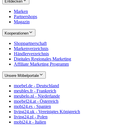
Entdecken
Marken
Partnershops
Magazin
Kooperationen
Shoppartnerschaft
Markenverzeichnis
Händlerverzeichnis
Digitales Regionales Marketing
Affiliate Marketing Programm
Unsere Möbelportale
moebel.de - Deutschland
meubles.fr - Frankreich
meubelo.nl - Niederlande
moebel24.at - Österreich
mobi24.es - Spanien
living24.uk - Vereinigtes Königreich
living24.pl - Polen
mobi24.it - Italien