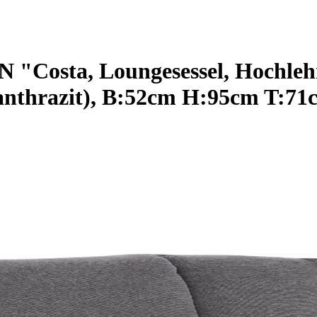
Costa, Loungesessel, Hochlehns
nthrazit), B:52cm H:95cm T:71cm