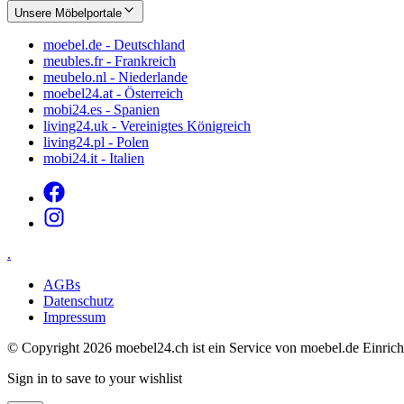
Unsere Möbelportale
moebel.de - Deutschland
meubles.fr - Frankreich
meubelo.nl - Niederlande
moebel24.at - Österreich
mobi24.es - Spanien
living24.uk - Vereinigtes Königreich
living24.pl - Polen
mobi24.it - Italien
.
AGBs
Datenschutz
Impressum
© Copyright 2026 moebel24.ch ist ein Service von moebel.de Ein
Sign in to save to your wishlist