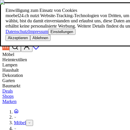
Einwilligung zum Einsatz von Cookies
Suche
moebel24.ch nutzt Website-Tracking-Technologien von Dritten, um 
moebel dir den besten Preis!
moebel dir den besten Preis!
wählst, bist du damit einverstanden und erlaubst uns, diese Daten
erhältst keine personalisierte Werbung. Weitere Details findest du u
Datenschutz
Impressum
Einstellungen
Akzeptieren
Ablehnen
Möbel
Heimtextilien
Lampen
Haushalt
Dekoration
Garten
Baumarkt
Deals
Shops
Marken
Möbel