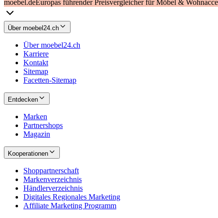
moebel.de
Europas führender Preisvergleicher für Möbel & Wohnacces
Über moebel24.ch
Über moebel24.ch
Karriere
Kontakt
Sitemap
Facetten-Sitemap
Entdecken
Marken
Partnershops
Magazin
Kooperationen
Shoppartnerschaft
Markenverzeichnis
Händlerverzeichnis
Digitales Regionales Marketing
Affiliate Marketing Programm