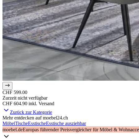
CHF 599.00
Zurzeit nicht verfügbar
CHF 604.90
inkl. Versand
Zurück zur Kategorie
Mehr entdecken auf moebel24.ch
Möbel
Tische
Esstische
Esstische ausziehbar
moebel.de
Europas führender Preisvergleicher für Möbel & Wohnacces