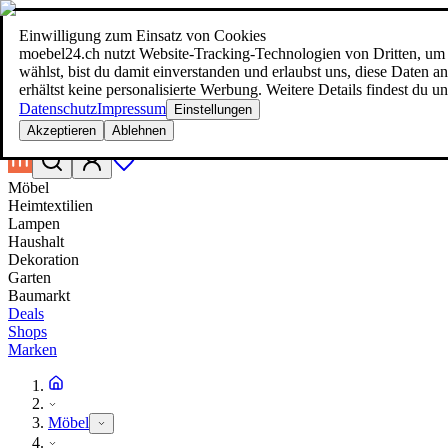
Einwilligung zum Einsatz von Cookies
Suche
moebel24.ch nutzt Website-Tracking-Technologien von Dritten, um 
moebel dir den besten Preis!
moebel dir den besten Preis!
wählst, bist du damit einverstanden und erlaubst uns, diese Daten
erhältst keine personalisierte Werbung. Weitere Details findest du u
Datenschutz
Impressum
Einstellungen
Akzeptieren
Ablehnen
Möbel
Heimtextilien
Lampen
Haushalt
Dekoration
Garten
Baumarkt
Deals
Shops
Marken
Möbel