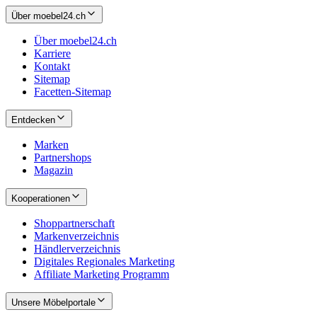
Über moebel24.ch
Über moebel24.ch
Karriere
Kontakt
Sitemap
Facetten-Sitemap
Entdecken
Marken
Partnershops
Magazin
Kooperationen
Shoppartnerschaft
Markenverzeichnis
Händlerverzeichnis
Digitales Regionales Marketing
Affiliate Marketing Programm
Unsere Möbelportale