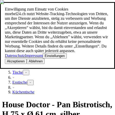
Einwilligung zum Einsatz von Cookies
Suche
moebel24.ch nutzt Website-Tracking-Technologien von Dritten,
moebel dir den besten Preis!
moebel dir den besten Preis!
um ihre Dienste anzubieten, stetig zu verbessern und Werbung
entsprechend der Interessen der Nutzer anzuzeigen. Wenn du
„Akzeptieren“ wählst, bist du damit einverstanden und erlaubst
uns, diese Daten an Dritte weiterzugeben, etwa an unsere
Marketingpartner. Wenn du „Ablehnen” wählst, verwenden wir
nur essentielle Cookies und du erhältst keine personalisierte
Werbung. Weitere Details findest du unter „Einstellungen“. Du
kannst diese auch später jederzeit anpassen.
Datenschutz
Impressum
Einstellungen
Akzeptieren
Ablehnen
Möbel
Tische
Esstische
Küchentische
House Doctor - Pan Bistrotisch,
H 75 x Ø 61 cm, silber