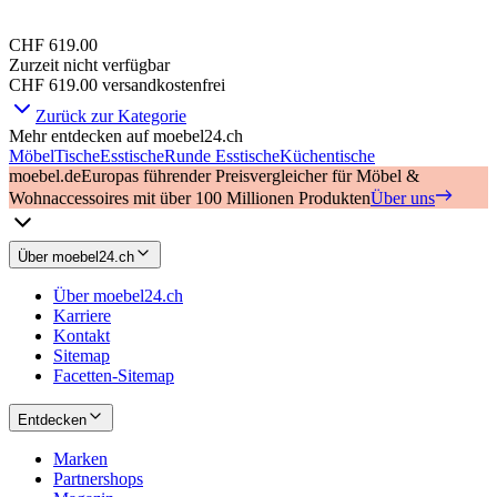
CHF 619.00
Zurzeit nicht verfügbar
CHF 619.00
versandkostenfrei
Zurück zur Kategorie
Mehr entdecken auf moebel24.ch
Möbel
Tische
Esstische
Runde Esstische
Küchentische
moebel.de
Europas führender Preisvergleicher für Möbel &
Wohnaccessoires mit über 100 Millionen Produkten
Über uns
Über moebel24.ch
Über moebel24.ch
Karriere
Kontakt
Sitemap
Facetten-Sitemap
Entdecken
Marken
Partnershops