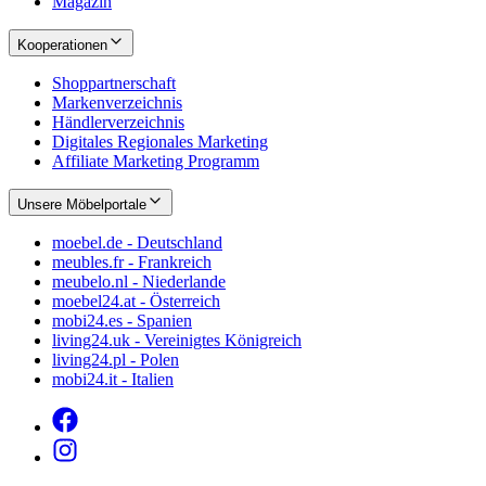
Magazin
Kooperationen
Shoppartnerschaft
Markenverzeichnis
Händlerverzeichnis
Digitales Regionales Marketing
Affiliate Marketing Programm
Unsere Möbelportale
moebel.de - Deutschland
meubles.fr - Frankreich
meubelo.nl - Niederlande
moebel24.at - Österreich
mobi24.es - Spanien
living24.uk - Vereinigtes Königreich
living24.pl - Polen
mobi24.it - Italien