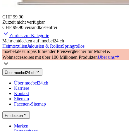
CHF 99.90
Zurzeit nicht verfügbar
CHF 99.90
versandkostenfrei
Zurück zur Kategorie
Mehr entdecken auf moebel24.ch
Heimtextilien
Jalousien & Rollos
Springrollos
moebel.de
Europas führender Preisvergleicher für Möbel &
Wohnaccessoires mit über 100 Millionen Produkten
Über uns
Über moebel24.ch
Über moebel24.ch
Karriere
Kontakt
Sitemap
Facetten-Sitemap
Entdecken
Marken