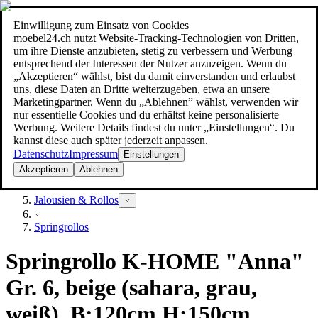
Einwilligung zum Einsatz von Cookies
Suche
moebel24.ch nutzt Website-Tracking-Technologien von Dritten,
moebel dir den besten Preis!
moebel dir den besten Preis!
um ihre Dienste anzubieten, stetig zu verbessern und Werbung
entsprechend der Interessen der Nutzer anzuzeigen. Wenn du
„Akzeptieren“ wählst, bist du damit einverstanden und erlaubst
uns, diese Daten an Dritte weiterzugeben, etwa an unsere
Marketingpartner. Wenn du „Ablehnen” wählst, verwenden wir
nur essentielle Cookies und du erhältst keine personalisierte
Werbung. Weitere Details findest du unter „Einstellungen“. Du
kannst diese auch später jederzeit anpassen.
Datenschutz
Impressum
Einstellungen
Akzeptieren
Ablehnen
Heimtextilien
Jalousien & Rollos
Springrollos
Springrollo K-HOME "Anna"
Gr. 6, beige (sahara, grau,
weiß), B:120cm H:150cm,