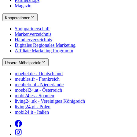
Partnershops
Magazin
Kooperationen
Shoppartnerschaft
Markenverzeichnis
Händlerverzeichnis
Digitales Regionales Marketing
Affiliate Marketing Programm
Unsere Möbelportale
moebel.de - Deutschland
meubles.fr - Frankreich
meubelo.nl - Niederlande
moebel24.at - Österreich
mobi24.es - Spanien
living24.uk - Vereinigtes Königreich
living24.pl - Polen
mobi24.it - Italien