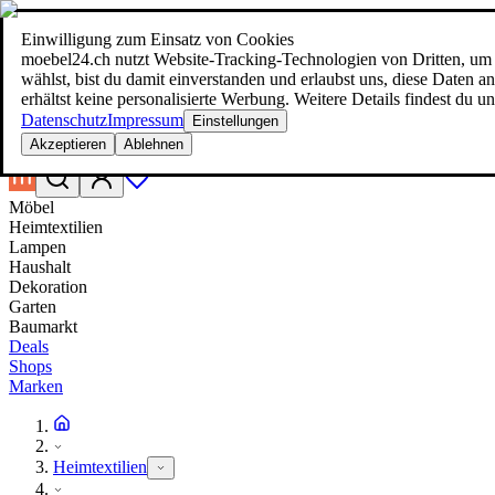
Einwilligung zum Einsatz von Cookies
Suche
moebel24.ch nutzt Website-Tracking-Technologien von Dritten, um 
moebel dir den besten Preis!
moebel dir den besten Preis!
wählst, bist du damit einverstanden und erlaubst uns, diese Daten
erhältst keine personalisierte Werbung. Weitere Details findest du u
Datenschutz
Impressum
Einstellungen
Akzeptieren
Ablehnen
Möbel
Heimtextilien
Lampen
Haushalt
Dekoration
Garten
Baumarkt
Deals
Shops
Marken
Heimtextilien