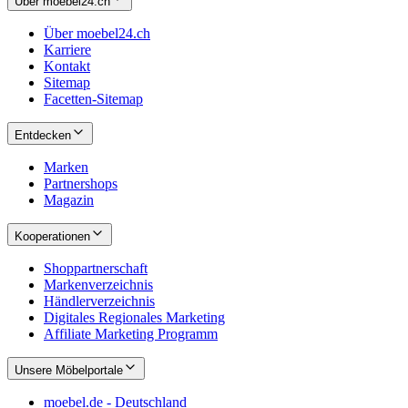
Über moebel24.ch
Über moebel24.ch
Karriere
Kontakt
Sitemap
Facetten-Sitemap
Entdecken
Marken
Partnershops
Magazin
Kooperationen
Shoppartnerschaft
Markenverzeichnis
Händlerverzeichnis
Digitales Regionales Marketing
Affiliate Marketing Programm
Unsere Möbelportale
moebel.de - Deutschland