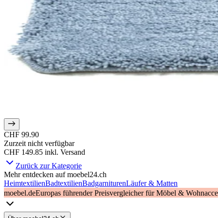
CHF 99.90
Zurzeit nicht verfügbar
CHF 149.85
inkl. Versand
Zurück zur Kategorie
Mehr entdecken auf moebel24.ch
Heimtextilien
Badtextilien
Badgarnituren
Läufer & Matten
moebel.de
Europas führender Preisvergleicher für Möbel & Wohnacces