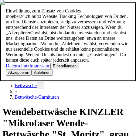
Einwilligung zum Einsatz von Cookies
Suche
moebel24.ch nutzt Website-Tracking-Technologien von Dritten,
moebel dir den besten Preis!
moebel dir den besten Preis!
um ihre Dienste anzubieten, stetig zu verbessern und Werbung
entsprechend der Interessen der Nutzer anzuzeigen. Wenn du
„Akzeptieren“ wählst, bist du damit einverstanden und erlaubst
uns, diese Daten an Dritte weiterzugeben, etwa an unsere
Marketingpartner. Wenn du „Ablehnen” wählst, verwenden wir
nur essentielle Cookies und du erhältst keine personalisierte
Werbung. Weitere Details findest du unter „Einstellungen“. Du
kannst diese auch später jederzeit anpassen.
Datenschutz
Impressum
Einstellungen
Akzeptieren
Ablehnen
Heimtextilien
Bettwäsche
Bettwäsche-Garnituren
Wendebettwäsche KINZLER
"Mikrofaser Wende-
Bettwäsche "St. Moritz", grau