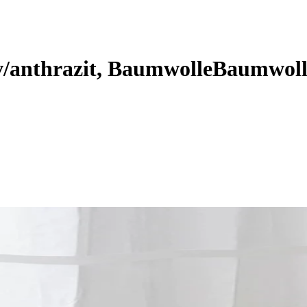
oliv/anthrazit, BaumwolleBaumwol