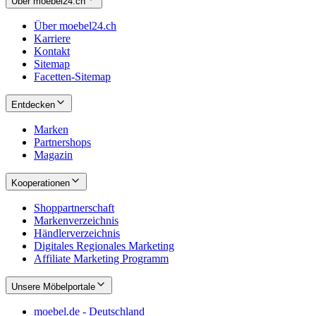
Über moebel24.ch
Über moebel24.ch
Karriere
Kontakt
Sitemap
Facetten-Sitemap
Entdecken
Marken
Partnershops
Magazin
Kooperationen
Shoppartnerschaft
Markenverzeichnis
Händlerverzeichnis
Digitales Regionales Marketing
Affiliate Marketing Programm
Unsere Möbelportale
moebel.de - Deutschland