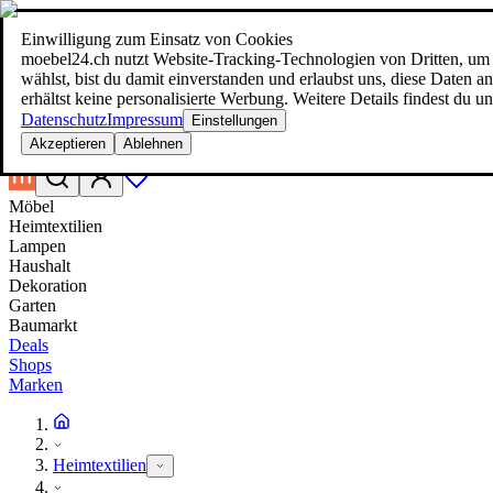
Einwilligung zum Einsatz von Cookies
Suche
moebel24.ch nutzt Website-Tracking-Technologien von Dritten, um 
moebel dir den besten Preis!
moebel dir den besten Preis!
wählst, bist du damit einverstanden und erlaubst uns, diese Daten
erhältst keine personalisierte Werbung. Weitere Details findest du u
Datenschutz
Impressum
Einstellungen
Akzeptieren
Ablehnen
Möbel
Heimtextilien
Lampen
Haushalt
Dekoration
Garten
Baumarkt
Deals
Shops
Marken
Heimtextilien