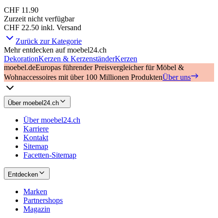
CHF 11.90
Zurzeit nicht verfügbar
CHF 22.50
inkl. Versand
Zurück zur Kategorie
Mehr entdecken auf moebel24.ch
Dekoration
Kerzen & Kerzenständer
Kerzen
moebel.de
Europas führender Preisvergleicher für Möbel &
Wohnaccessoires mit über 100 Millionen Produkten
Über uns
Über moebel24.ch
Über moebel24.ch
Karriere
Kontakt
Sitemap
Facetten-Sitemap
Entdecken
Marken
Partnershops
Magazin