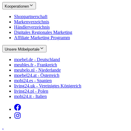
Kooperationen
Shoppartnerschaft
Markenverzeichnis
Händlerverzeichnis
Digitales Regionales Marketing
Affiliate Marketing Programm
Unsere Möbelportale
moebel.de - Deutschland
meubles.fr - Frankreich
meubelo.nl - Niederlande
moebel24.at - Österreich
mobi24.es - Spanien
living24.uk - Vereinigtes Königreich
living24.pl - Polen
mobi24.it - Italien
.