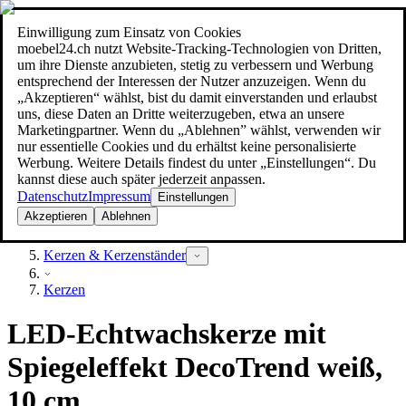
Einwilligung zum Einsatz von Cookies
Suche
moebel24.ch nutzt Website-Tracking-Technologien von Dritten,
moebel dir den besten Preis!
moebel dir den besten Preis!
um ihre Dienste anzubieten, stetig zu verbessern und Werbung
entsprechend der Interessen der Nutzer anzuzeigen. Wenn du
„Akzeptieren“ wählst, bist du damit einverstanden und erlaubst
uns, diese Daten an Dritte weiterzugeben, etwa an unsere
Marketingpartner. Wenn du „Ablehnen” wählst, verwenden wir
nur essentielle Cookies und du erhältst keine personalisierte
Werbung. Weitere Details findest du unter „Einstellungen“. Du
kannst diese auch später jederzeit anpassen.
Datenschutz
Impressum
Einstellungen
Akzeptieren
Ablehnen
Dekoration
Kerzen & Kerzenständer
Kerzen
LED-Echtwachskerze mit
Spiegeleffekt DecoTrend weiß,
10 cm