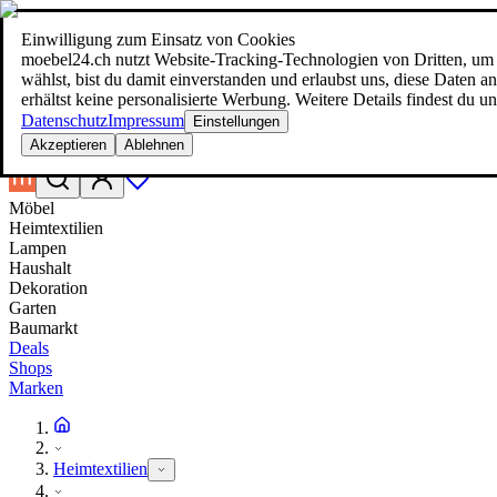
Einwilligung zum Einsatz von Cookies
Suche
moebel24.ch nutzt Website-Tracking-Technologien von Dritten, um 
moebel dir den besten Preis!
moebel dir den besten Preis!
wählst, bist du damit einverstanden und erlaubst uns, diese Daten
erhältst keine personalisierte Werbung. Weitere Details findest du u
Datenschutz
Impressum
Einstellungen
Akzeptieren
Ablehnen
Möbel
Heimtextilien
Lampen
Haushalt
Dekoration
Garten
Baumarkt
Deals
Shops
Marken
Heimtextilien