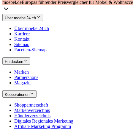
moebel.de
Europas führender Preisvergleicher für Möbel & Wohnacces
Über moebel24.ch
Über moebel24.ch
Karriere
Kontakt
Sitemap
Facetten-Sitemap
Entdecken
Marken
Partnershops
Magazin
Kooperationen
Shoppartnerschaft
Markenverzeichnis
Händlerverzeichnis
Digitales Regionales Marketing
Affiliate Marketing Programm