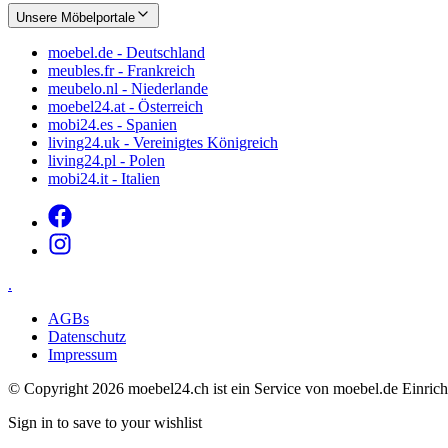
Unsere Möbelportale
moebel.de - Deutschland
meubles.fr - Frankreich
meubelo.nl - Niederlande
moebel24.at - Österreich
mobi24.es - Spanien
living24.uk - Vereinigtes Königreich
living24.pl - Polen
mobi24.it - Italien
.
AGBs
Datenschutz
Impressum
© Copyright 2026 moebel24.ch ist ein Service von moebel.de Ein
Sign in to save to your wishlist