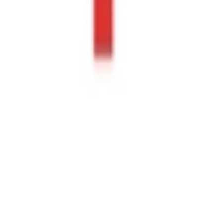
Affiliate Marketing Programm
Unsere Möbelportale
moebel.de - Deutschland
meubles.fr - Frankreich
meubelo.nl - Niederlande
moebel24.at - Österreich
mobi24.es - Spanien
living24.uk - Vereinigtes Königreich
living24.pl - Polen
mobi24.it - Italien
.
AGBs
Datenschutz
Impressum
© Copyright 2026 moebel24.ch ist ein Service von moebel.de Ein