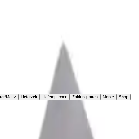
nline kaufen
ter/Motiv
Lieferzeit
Lieferoptionen
Zahlungsarten
Marke
Shop
olypropylen - Kinderteppich